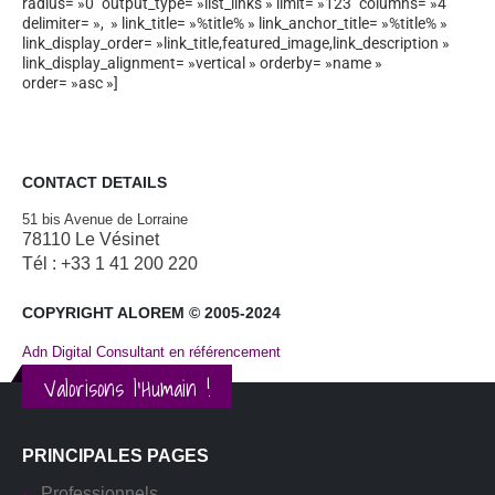
radius= »0″ output_type= »list_links » limit= »123″ columns= »4″
delimiter= », » link_title= »%title% » link_anchor_title= »%title% »
link_display_order= »link_title,featured_image,link_description »
link_display_alignment= »vertical » orderby= »name »
order= »asc »]
CONTACT DETAILS
51 bis Avenue de Lorraine
78110 Le Vésinet
Tél : +33 1 41 200 220
COPYRIGHT ALOREM © 2005-2024
Adn Digital Consultant en référencement
Valorisons l'Humain !
PRINCIPALES PAGES
Professionnels