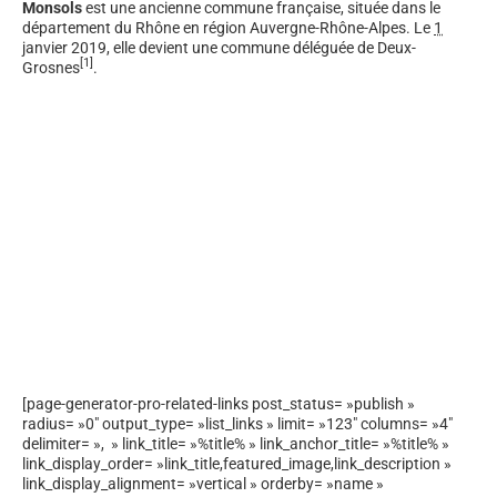
Monsols
est une ancienne commune française, située dans le
département du Rhône en région Auvergne-Rhône-Alpes. Le
1
janvier 2019
, elle devient une commune déléguée de Deux-
[
1
]
Grosnes
.
[page-generator-pro-related-links post_status= »publish »
radius= »0″ output_type= »list_links » limit= »123″ columns= »4″
delimiter= », » link_title= »%title% » link_anchor_title= »%title% »
link_display_order= »link_title,featured_image,link_description »
link_display_alignment= »vertical » orderby= »name »