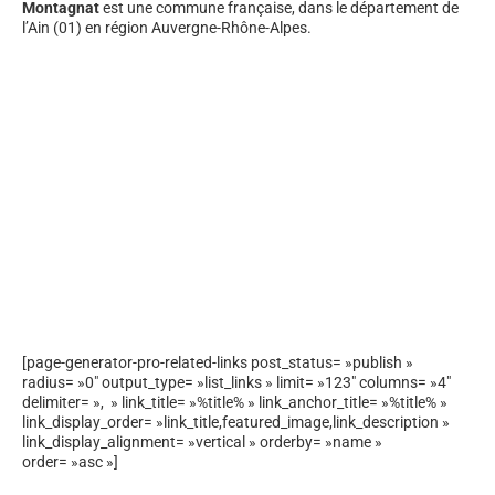
Montagnat
est une commune française, dans le département de
l’Ain (01) en région Auvergne-Rhône-Alpes.
[page-generator-pro-related-links post_status= »publish »
radius= »0″ output_type= »list_links » limit= »123″ columns= »4″
delimiter= », » link_title= »%title% » link_anchor_title= »%title% »
link_display_order= »link_title,featured_image,link_description »
link_display_alignment= »vertical » orderby= »name »
order= »asc »]