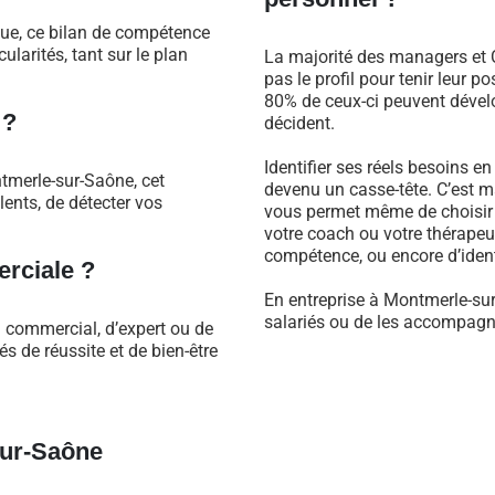
que, ce bilan de compétence
larités, tant sur le plan
La majorité des managers et C
pas le profil pour tenir leur 
80% de ceux-ci peuvent dévelo
 ?
décident.
Identifier ses réels besoins e
tmerle-sur-Saône, cet
devenu un casse-tête. C’est m
ents, de détecter vos
vous permet même de choisir 
votre coach ou votre thérapeu
compétence, ou encore d’identi
rciale ?
En entreprise à Montmerle-su
salariés ou de les accompagne
l commercial, d’expert ou de
 de réussite et de bien-être
sur-Saône