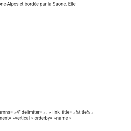
e-Alpes et bordée par la Saône. Elle
mns= »4″ delimiter= », » link_title= »%title% »
gnment= »vertical » orderby= »name »