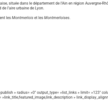
se, située dans le département de l’Ain en région Auvergne-Rhôn
d de l’aire urbaine de Lyon.
ent les
Montmerlois
et les
Montmerloises
.
publish » radius= »0″ output_type= »list_links » limit= »123″ colu
r= »link_title,featured_image,link_description » link_display_ali