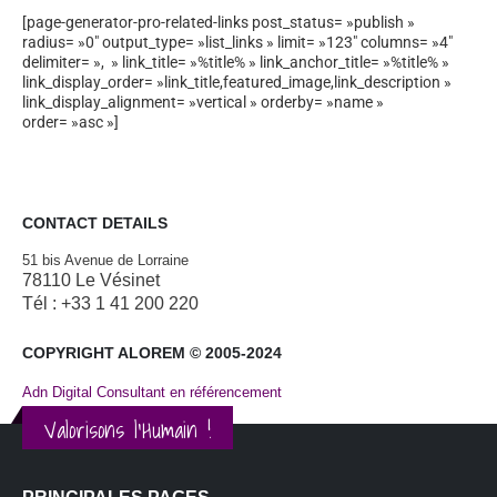
[page-generator-pro-related-links post_status= »publish »
radius= »0″ output_type= »list_links » limit= »123″ columns= »4″
delimiter= », » link_title= »%title% » link_anchor_title= »%title% »
link_display_order= »link_title,featured_image,link_description »
link_display_alignment= »vertical » orderby= »name »
order= »asc »]
CONTACT DETAILS
51 bis Avenue de Lorraine
78110 Le Vésinet
Tél : +33 1 41 200 220
COPYRIGHT ALOREM © 2005-2024
Adn Digital Consultant en référencement
Valorisons l'Humain !