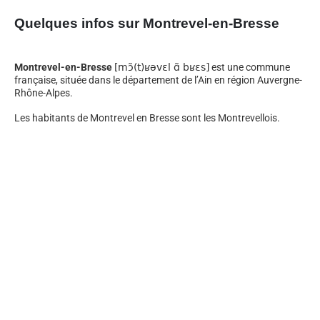
Quelques infos sur Montrevel-en-Bresse
Montrevel-en-Bresse
[mɔ̃(t)ʁəvɛl ɑ̃ bʁɛs]
est une commune
française, située dans le département de l’Ain en région Auvergne-
Rhône-Alpes.
Les habitants de Montrevel en Bresse sont les Montrevellois.