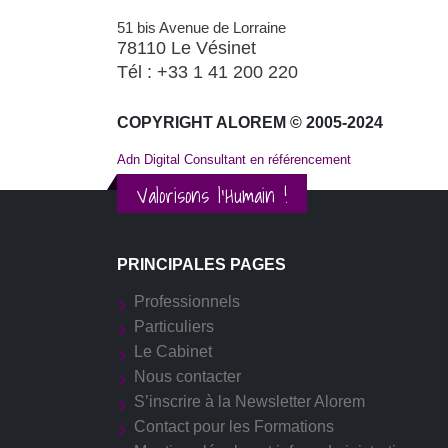
51 bis Avenue de Lorraine
78110 Le Vésinet
Tél : +33 1 41 200 220
COPYRIGHT ALOREM © 2005-2024
Adn Digital Consultant en référencement
Valorisons l'Humain !
PRINCIPALES PAGES
Professionnels
Particuliers
Le Cabinet
Nous contacter
S’inscrire à la Newsletter Alorem
Contact pour les Formations