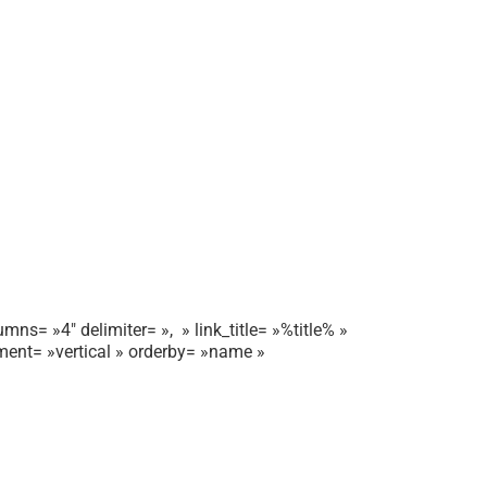
mns= »4″ delimiter= », » link_title= »%title% »
gnment= »vertical » orderby= »name »