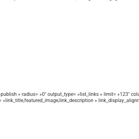
publish » radius= »0″ output_type= »list_links » limit= »123″ colu
r= »link_title,featured_image,link_description » link_display_ali