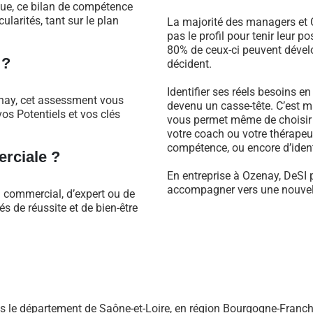
que, ce bilan de compétence
larités, tant sur le plan
La majorité des managers et C
pas le profil pour tenir leur 
80% de ceux-ci peuvent dévelo
 ?
décident.
Identifier ses réels besoins e
enay, cet assessment vous
devenu un casse-tête. C’est m
os Potentiels et vos clés
vous permet même de choisir 
votre coach ou votre thérapeu
compétence, ou encore d’identi
rciale ?
En entreprise à Ozenay, DeSI 
accompagner vers une nouvell
l commercial, d’expert ou de
 de réussite et de bien-être
 le département de Saône-et-Loire, en région Bourgogne-Franc