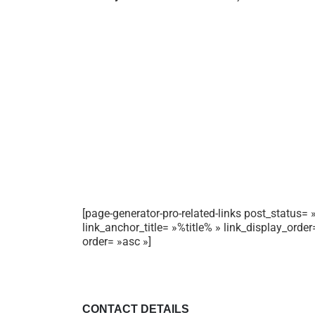
[page-generator-pro-related-links post_status= »
link_anchor_title= »%title% » link_display_orde
order= »asc »]
CONTACT DETAILS