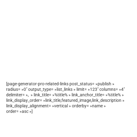
[page-generator-pro-related-links post_status= »publish »
radius= »0″ output_type= »list_links » limit= »123″ columns= »4″
delimiter= », » link_title= »%title% » link_anchor_title= »%title% »
link_display_order= »link_title,featured_image,link_description »
link_display_alignment= »vertical » orderby= »name »
order= »asc »]