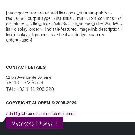
[page-generator-pro-related-links post_status= »publish »
radius= »0″ output_type= »list_links » limit= »123″ columns= »4″
delimiter= », » link_title= »%title% » link_anchor_title= »%title% »
link_display_order= »link_title,featured_image,link_description »
link_display_alignment= »vertical » orderby= »name »
order= »asc »]
CONTACT DETAILS
51 bis Avenue de Lorraine
78110 Le Vésinet
Tél : +33 1 41 200 220
COPYRIGHT ALOREM © 2005-2024
Adn Digital Consultant en référencement
Valorisons l'Humain !