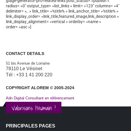
[page-generator-pro-related-links post_status= »publish »
radius= »0″ output_type= »list_links » limit= »123″ columns= »4″
delimiter= », » link_title= »%title% » link_anchor_title= »%title% »
link_display_order= »link_title,featured_image,link_description »
link_display_alignment= »vertical » orderby= »name »
order= »asc »]
CONTACT DETAILS
51 bis Avenue de Lorraine
78110 Le Vésinet
Tél : +33 1 41 200 220
COPYRIGHT ALOREM © 2005-2024
Adn Digital Consultant en référencement
Valorisons l'Humain !
PRINCIPALES PAGES