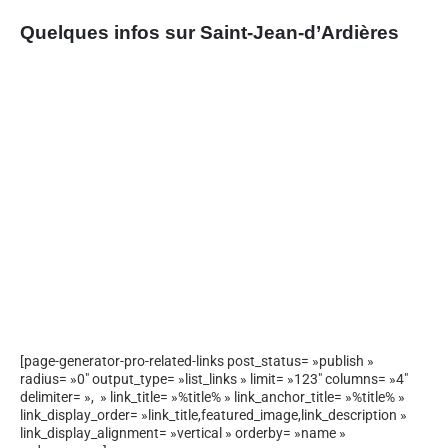
Quelques infos sur Saint-Jean-d’Ardières
[page-generator-pro-related-links post_status= »publish »
radius= »0″ output_type= »list_links » limit= »123″ columns= »4″
delimiter= », » link_title= »%title% » link_anchor_title= »%title% »
link_display_order= »link_title,featured_image,link_description »
link_display_alignment= »vertical » orderby= »name »