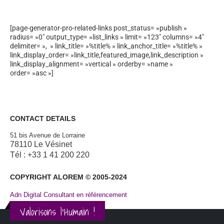
[page-generator-pro-related-links post_status= »publish »
radius= »0″ output_type= »list_links » limit= »123″ columns= »4″
delimiter= », » link_title= »%title% » link_anchor_title= »%title% »
link_display_order= »link_title,featured_image,link_description »
link_display_alignment= »vertical » orderby= »name »
order= »asc »]
CONTACT DETAILS
51 bis Avenue de Lorraine
78110 Le Vésinet
Tél : +33 1 41 200 220
COPYRIGHT ALOREM © 2005-2024
Adn Digital Consultant en référencement
Valorisons l'Humain !