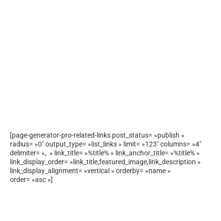
[page-generator-pro-related-links post_status= »publish »
radius= »0″ output_type= »list_links » limit= »123″ columns= »4″
delimiter= », » link_title= »%title% » link_anchor_title= »%title% »
link_display_order= »link_title,featured_image,link_description »
link_display_alignment= »vertical » orderby= »name »
order= »asc »]