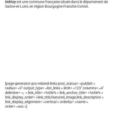
Uchizy
est une commune française située dans le département de
Saône-et-Loire, en région Bourgogne-Franche-Comté.
[page-generator-pro-related-links post_status= »publish »
radius= »0″ output_type= »list_links » limit= »123″ columns= »4″
delimiter= », » link_title= »%title% » link_anchor_title= »%title% »
link_display_order= »link_title,featured_image,link_description »
link_display_alignment= »vertical » orderby= »name »
order= »asc »]