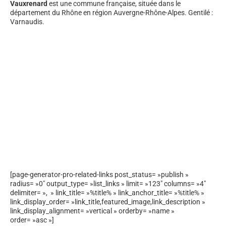
Vauxrenard
est une commune française, située dans le
département du Rhône en région Auvergne-Rhône-Alpes. Gentilé :
Varnaudis.
[page-generator-pro-related-links post_status= »publish »
radius= »0″ output_type= »list_links » limit= »123″ columns= »4″
delimiter= », » link_title= »%title% » link_anchor_title= »%title% »
link_display_order= »link_title,featured_image,link_description »
link_display_alignment= »vertical » orderby= »name »
order= »asc »]