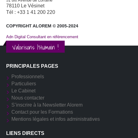
51 bis Avenue de Lorraine
78110 Le Vésinet
Tél : +33 1 41 200 220
COPYRIGHT ALOREM © 2005-2024
Adn Digital Consultant en référencement
Valorisons l'Humain !
PRINCIPALES PAGES
Professionnels
Particuliers
Le Cabinet
Nous contacter
S’inscrire à la Newsletter Alorem
Contact pour les Formations
Mentions légales et infos administratives
LIENS DIRECTS