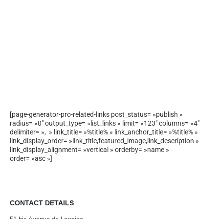
[page-generator-pro-related-links post_status= »publish »
radius= »0″ output_type= »list_links » limit= »123″ columns= »4″
delimiter= », » link_title= »%title% » link_anchor_title= »%title% »
link_display_order= »link_title,featured_image,link_description »
link_display_alignment= »vertical » orderby= »name »
order= »asc »]
CONTACT DETAILS