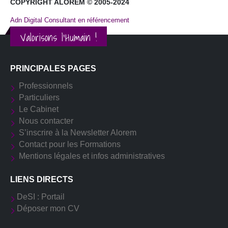
COPYRIGHT ALOREM © 2005-2024
Adn Digital Consultant en référencement
Valorisons l'Humain !
PRINCIPALES PAGES
Professionnels
Particuliers
Le Cabinet
Nous contacter
S’inscrire à la Newsletter Alorem
Contact pour les Formations
Mentions légales et infos administratives
LIENS DIRECTS
DeSI : Portail
Déposer mon CV