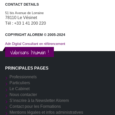
CONTACT DETAILS
51 bis Avenue de Lorraine
78110 Le Vésinet
Tél : +33 1 41 200 220
COPYRIGHT ALOREM © 2005-2024
Adn Digital Consultant en référencement
Valorisons l'Humain !
PRINCIPALES PAGES
Professionnels
Particuliers
Le Cabinet
Nous contacter
S’inscrire à la Newsletter Alorem
Contact pour les Formations
Mentions légales et infos administratives