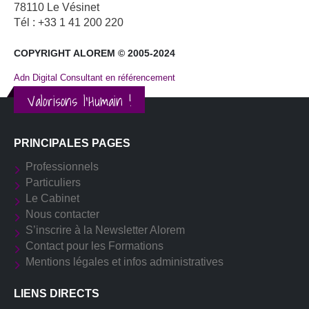
78110 Le Vésinet
Tél : +33 1 41 200 220
COPYRIGHT ALOREM © 2005-2024
Adn Digital Consultant en référencement
Valorisons l'Humain !
PRINCIPALES PAGES
Professionnels
Particuliers
Le Cabinet
Nous contacter
S’inscrire à la Newsletter Alorem
Contact pour les Formations
Mentions légales et infos administratives
LIENS DIRECTS