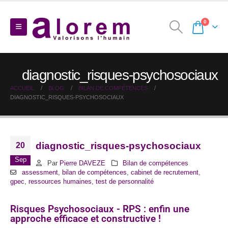
0
diagnostic_risques-psychosociaux
ACCUEIL
BLOG
BILAN DE COMPÉTENCES
DIAGNOSTIC_RISQUES-PSYCHOSOCIAUX
diagnostic_risques-psychosociaux
20
Sep
Par
Pierre DAVEZE
Bilan de compétences
assessment
,
bilan de compétences
,
cabinet de recrutement
,
gpec
,
ressources humaines
,
test de personnalité
Risques Psychosociaux - RPS : enfin une
approche efficace et constructive !