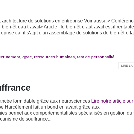
& architecture de solutions en entreprise Voir aussi :> Conférenc
en-êtreau travail> Article : le bien-être autravail est-il rentabl
prise car il s'agit d'un assemblage de solutions de bien-être fai
recrutement
,
gpec
,
ressources humaines
,
test de personnalité
LIRE LA 
uffrance
avancée formidable grâce aux neurosciences
Lire notre article sur
se Harcèlement fait un bond en avant grâce aux
ies permet aux comportementalistes spécialisés en gestion du 
anisme de souffrance...