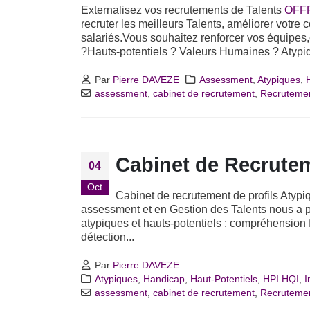
Externalisez vos recrutements de Talents
OFF
recruter les meilleurs Talents, améliorer votre
salariés.Vous souhaitez renforcer vos équipes,
?Hauts-potentiels ? Valeurs Humaines ? Atypi
Par
Pierre DAVEZE
Assessment
,
Atypiques
,
assessment
,
cabinet de recrutement
,
Recruteme
Cabinet de Recrutem
04
Oct
Cabinet de recrutement de profils Atypi
assessment et en Gestion des Talents nous a pe
atypiques et hauts-potentiels : compréhension fi
détection...
Par
Pierre DAVEZE
Atypiques
,
Handicap
,
Haut-Potentiels
,
HPI HQI
,
I
assessment
,
cabinet de recrutement
,
Recruteme