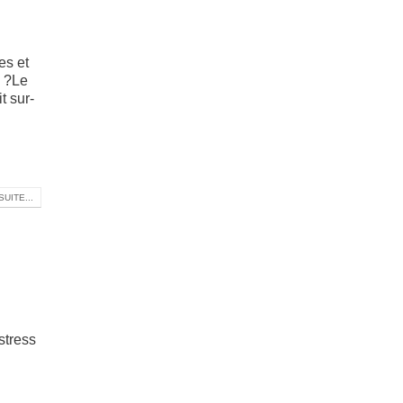
es et
e ?Le
t sur-
SUITE...
stress