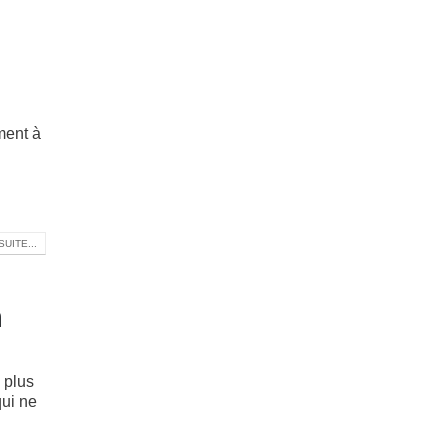
ment à
SUITE...
n
n
 plus
qui ne