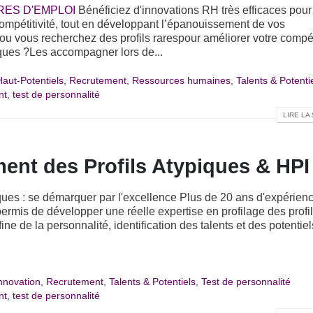
RES D'EMPLOI
Bénéficiez d'innovations RH très efficaces pour
 compétitivité, tout en développant l’épanouissement de vos
ou vous recherchez des profils rarespour améliorer votre compéti
ques ?Les accompagner lors de...
Haut-Potentiels
,
Recrutement
,
Ressources humaines
,
Talents & Potenti
nt
,
test de personnalité
LIRE LA 
ent des Profils Atypiques & HPI
ques : se démarquer par l'excellence Plus de 20 ans d'expérien
rmis de développer une réelle expertise en profilage des profi
ne de la personnalité, identification des talents et des potentiel
nnovation
,
Recrutement
,
Talents & Potentiels
,
Test de personnalité
nt
,
test de personnalité