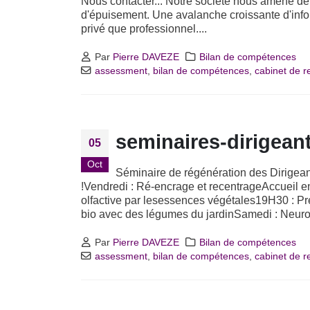
Nous contacter... Notre société nous amène de 
d'épuisement. Une avalanche croissante d'infor
privé que professionnel....
Par
Pierre DAVEZE
Bilan de compétences
assessment
,
bilan de compétences
,
cabinet de 
seminaires-dirigea
05
Oct
Séminaire de régénération des Dirigea
!Vendredi : Ré-encrage et recentrageAccueil en
olfactive par lesessences végétales19H30 : P
bio avec des légumes du jardinSamedi : Neur
Par
Pierre DAVEZE
Bilan de compétences
assessment
,
bilan de compétences
,
cabinet de 