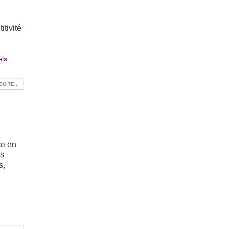
tivité
els
SUITE...
ce en
ls
s,