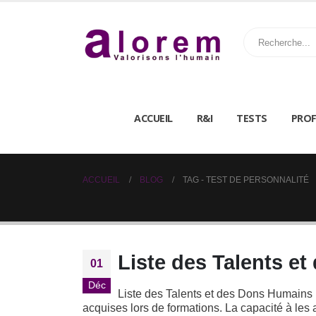
ACCUEIL
R&I
TESTS
PROF
ACCUEIL
BLOG
TAG -
TEST DE PERSONNALITÉ
Liste des Talents e
01
Déc
Liste des Talents et des Dons Humains
acquises lors de formations. La capacité à les