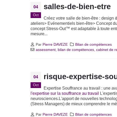
salles-de-bien-etre
04
Oct
Créez votre salle de bien-être : design 
ateliers> Evénementiels bien-être> Concept du bi
concept Stress-Out™ est adaptable à toute entre
mesure...
Par
Pierre DAVEZE
Bilan de compétences
assessment
,
bilan de compétences
,
cabinet de 
risque-expertise-so
04
Oct
Expertise Souffrance au travail : une 
l'expertise sur la souffrance au travail
L'experti
neurosciences.L'apport de nouvelles technolog
(Stress Managers) de mieux comprendre le méc
Par
Pierre DAVEZE
Bilan de compétences