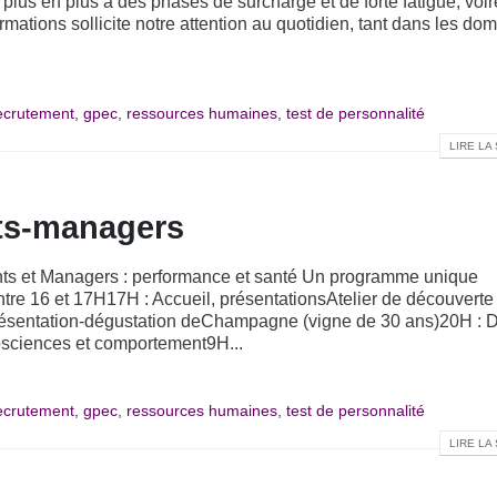
plus en plus à des phases de surcharge et de forte fatigue, voir
mations sollicite notre attention au quotidien, tant dans les do
recrutement
,
gpec
,
ressources humaines
,
test de personnalité
LIRE LA 
nts-managers
nts et Managers : performance et santé Un programme unique
tre 16 et 17H17H : Accueil, présentationsAtelier de découverte
résentation-dégustation deChampagne (vigne de 30 ans)20H : D
osciences et comportement9H...
recrutement
,
gpec
,
ressources humaines
,
test de personnalité
LIRE LA 