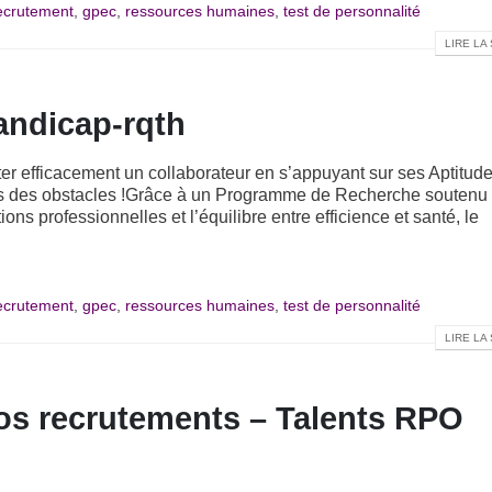
recrutement
,
gpec
,
ressources humaines
,
test de personnalité
LIRE LA 
handicap-rqth
r efficacement un collaborateur en s’appuyant sur ses Aptitud
lus des obstacles !Grâce à un Programme de Recherche soutenu
ns professionnelles et l’équilibre entre efficience et santé, le
recrutement
,
gpec
,
ressources humaines
,
test de personnalité
LIRE LA 
vos recrutements – Talents RPO