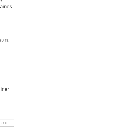
e
maines
SUITE...
iner
SUITE...