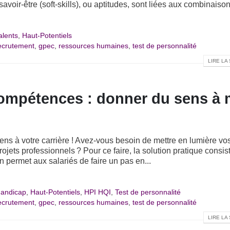
avoir-être (soft-skills), ou aptitudes, sont liées aux combinaiso
alents
,
Haut-Potentiels
recrutement
,
gpec
,
ressources humaines
,
test de personnalité
LIRE LA 
ompétences : donner du sens à
s à votre carrière ! Avez-vous besoin de mettre en lumière vo
jets professionnels ? Pour ce faire, la solution pratique consis
permet aux salariés de faire un pas en...
andicap
,
Haut-Potentiels
,
HPI HQI
,
Test de personnalité
recrutement
,
gpec
,
ressources humaines
,
test de personnalité
LIRE LA 