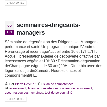
LIRE LA SUITE...
seminaires-dirigeants-
05
managers
Oct
Séminaire de régénération des Dirigeants et Managers :
performance et santé Un programme unique !Vendredi :
Ré-encrage et recentrageAccueil entre 16 et 17H17H :
Accueil, présentationsAtelier de découverte olfactive par
lesessences végétales19H30 : Présentation-dégustation
deChampagne (vigne de 30 ans)20H : Diner bio avec des
légumes du jardinSamedi : Neurosciences et
comportement9H...
Par
Pierre DAVEZE
Bilan de compétences
assessment
,
bilan de compétences
,
cabinet de recrutement
,
gpec
,
ressources humaines
,
test de personnalité
LIRE LA SUITE...