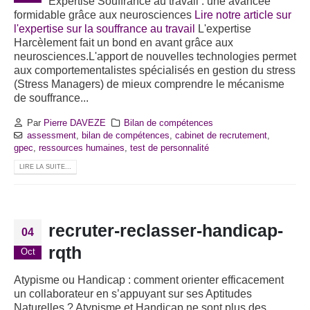
Expertise Souffrance au travail : une avancée
formidable grâce aux neurosciences
Lire notre article sur
l'expertise sur la souffrance au travail
L'expertise
Harcèlement fait un bond en avant grâce aux
neurosciences.L'apport de nouvelles technologies permet
aux comportementalistes spécialisés en gestion du stress
(Stress Managers) de mieux comprendre le mécanisme
de souffrance...
Par
Pierre DAVEZE
Bilan de compétences
assessment
,
bilan de compétences
,
cabinet de recrutement
,
gpec
,
ressources humaines
,
test de personnalité
LIRE LA SUITE...
recruter-reclasser-handicap-
04
rqth
Oct
Atypisme ou Handicap : comment orienter efficacement
un collaborateur en s’appuyant sur ses Aptitudes
Naturelles ? Atypisme et Handicap ne sont plus des