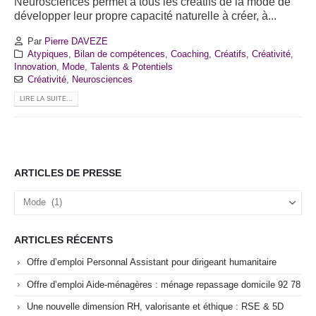
Neurosciences permet à tous les créatifs de la mode de
développer leur propre capacité naturelle à créer, à...
Par
Pierre DAVEZE
Atypiques
,
Bilan de compétences
,
Coaching
,
Créatifs
,
Créativité
,
Innovation
,
Mode
,
Talents & Potentiels
Créativité
,
Neurosciences
LIRE LA SUITE...
ARTICLES DE PRESSE
Articles
de
Presse
ARTICLES RÉCENTS
Offre d’emploi Personnal Assistant pour dirigeant humanitaire
Offre d’emploi Aide-ménagères : ménage repassage domicile 92 78
Une nouvelle dimension RH, valorisante et éthique : RSE & 5D