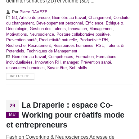
délimiter surfaces (2D) et volume (3D)....
Par
Pierre DAVEZE
5D
,
Article de presse
,
Bien-être au travail
,
Changement
,
Conduite
du changement
,
Developpement personnel
,
Efficience
,
Ethique &
Déontologie
,
Gestion des Talents
,
Innovation
,
Management
,
Motivations
,
Neuroscience
,
Posture collaborative positive
,
Prevention santé
,
Productivité naturelle
,
Productivité RH
,
Recherche
,
Recrutement
,
Ressources humaines
,
RSE
,
Talents &
Potentiels
,
Techniques de Management
Bien-être au travail
,
Compétences
,
Formation
,
Formations
individualisées
,
Innovation RH
,
manager
,
Prévention santé
,
ressources humaines
,
Savoir-être
,
Soft skills
LIRE LA SUITE...
La Draperie : espace Co-
29
Working pour créatifs mode
Mar
et entrepreneurs
Fashion Coworking & Neurosciences Adresse de