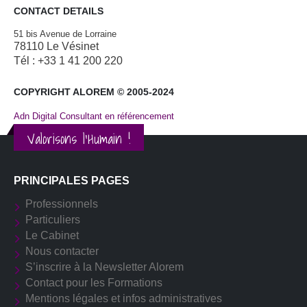
CONTACT DETAILS
51 bis Avenue de Lorraine
78110 Le Vésinet
Tél : +33 1 41 200 220
COPYRIGHT ALOREM © 2005-2024
Adn Digital Consultant en référencement
Valorisons l'Humain !
PRINCIPALES PAGES
Professionnels
Particuliers
Le Cabinet
Nous contacter
S’inscrire à la Newsletter Alorem
Contact pour les Formations
Mentions légales et infos administratives