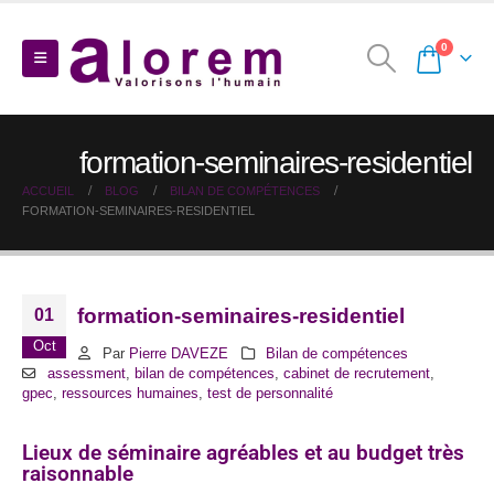
0
formation-seminaires-residentiel
ACCUEIL
BLOG
BILAN DE COMPÉTENCES
FORMATION-SEMINAIRES-RESIDENTIEL
formation-seminaires-residentiel
01
Oct
Par
Pierre DAVEZE
Bilan de compétences
assessment
,
bilan de compétences
,
cabinet de recrutement
,
gpec
,
ressources humaines
,
test de personnalité
Lieux de séminaire agréables et au budget très
raisonnable