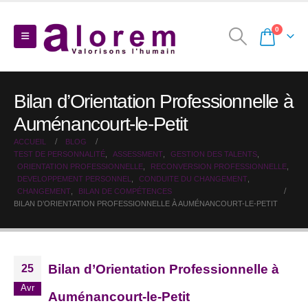
0
Bilan d’Orientation Professionnelle à
Auménancourt-le-Petit
ACCUEIL
BLOG
TEST DE PERSONNALITÉ
,
ASSESSMENT
,
GESTION DES TALENTS
,
ORIENTATION PROFESSIONNELLE
,
RECONVERSION PROFESSIONNELLE
,
DEVELOPPEMENT PERSONNEL
,
CONDUITE DU CHANGEMENT
,
CHANGEMENT
,
BILAN DE COMPÉTENCES
BILAN D’ORIENTATION PROFESSIONNELLE À AUMÉNANCOURT-LE-PETIT
Bilan d’Orientation Professionnelle à
25
Avr
Auménancourt-le-Petit