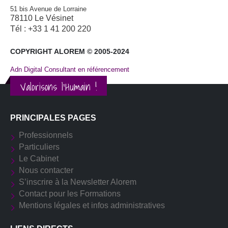
51 bis Avenue de Lorraine
78110 Le Vésinet
Tél : +33 1 41 200 220
COPYRIGHT ALOREM © 2005-2024
Adn Digital Consultant en référencement
Valorisons l'Humain !
PRINCIPALES PAGES
Professionnels
Particuliers
Le Cabinet
Nous contacter
S’inscrire à la Newsletter Alorem
Contact pour les Formations
Mentions légales et infos administratives