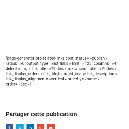
[page-generator-pro-related-links post_status= »publish »
radius= »0″ output_type= »list_links » limit= »123″ columns= »4″
delimiter= », » link_title= »%title% » link_anchor_title= »%title% »
link_display_order= »link_title,featured_image,link_description »
link_display_alignment= »vertical » orderby= »name »
order= »asc »]
Partager cette publication