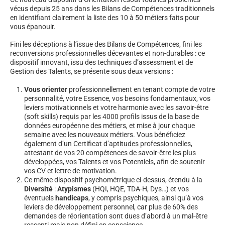
vécus depuis 25 ans dans les Bilans de Compétences traditionnels
en identifiant clairement la liste des 10 à 50 métiers faits pour
vous épanouir.
Fini les déceptions à l’issue des Bilans de Compétences, fini les
reconversions professionnelles décevantes et non-durables : ce
dispositif innovant, issu des techniques d’assessment et de
Gestion des Talents, se présente sous deux versions :
Vous orienter
professionnellement en tenant compte de votre
personnalité, votre Essence, vos besoins fondamentaux, vos
leviers motivationnels et votre harmonie avec les savoir-être
(soft skills) requis par les 4000 profils issus de la base de
données européenne des métiers, et mise à jour chaque
semaine avec les nouveaux métiers. Vous bénéficiez
également d’un Certificat d’aptitudes professionnelles,
attestant de vos 20 compétences de savoir-être les plus
développées, vos Talents et vos Potentiels, afin de soutenir
vos CV et lettre de motivation.
Ce même dispositif psychométrique ci-dessus, étendu à la
Diversité
:
Atypismes
(HQI, HQE, TDA-H, Dys…) et vos
éventuels
handicaps
, y compris psychiques, ainsi qu’à vos
leviers de développement personnel, car plus de 60% des
demandes de réorientation sont dues d’abord à un mal-être
ressenti mais non défini en conscience.