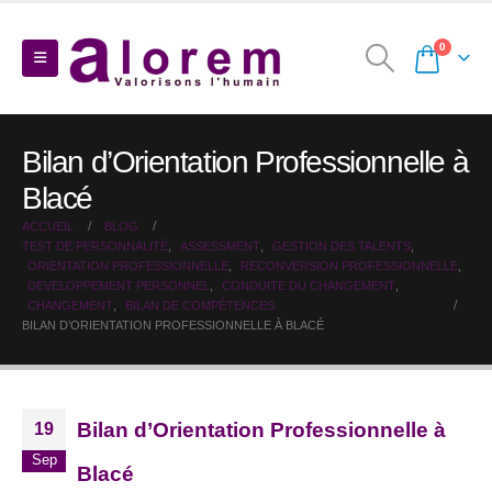
0
Bilan d’Orientation Professionnelle à
Blacé
ACCUEIL
BLOG
TEST DE PERSONNALITÉ
,
ASSESSMENT
,
GESTION DES TALENTS
,
ORIENTATION PROFESSIONNELLE
,
RECONVERSION PROFESSIONNELLE
,
DEVELOPPEMENT PERSONNEL
,
CONDUITE DU CHANGEMENT
,
CHANGEMENT
,
BILAN DE COMPÉTENCES
BILAN D’ORIENTATION PROFESSIONNELLE À BLACÉ
Bilan d’Orientation Professionnelle à
19
Sep
Blacé