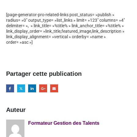
[page-generator-pro-related-links post_status= »publish »
radius= »0″ output_type= »list_links » limit= »123″ columns= »4″
delimiter= », » link_title= »%title% » link_anchor_title= »%title% »
link_display_order= »link_title,featured_image,link_description »
link_display_alignment= »vertical » orderby= »name »
order= »asc »]
Partager cette publication
Auteur
Formateur Gestion des Talents