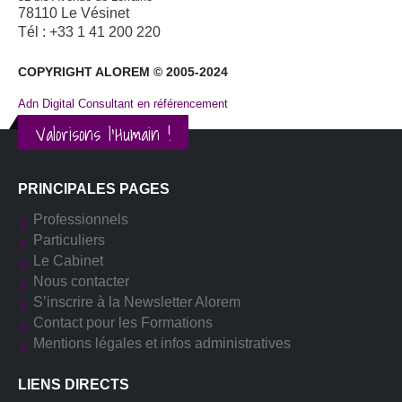
78110 Le Vésinet
Tél : +33 1 41 200 220
COPYRIGHT ALOREM © 2005-2024
Adn Digital Consultant en référencement
Valorisons l'Humain !
PRINCIPALES PAGES
Professionnels
Particuliers
Le Cabinet
Nous contacter
S’inscrire à la Newsletter Alorem
Contact pour les Formations
Mentions légales et infos administratives
LIENS DIRECTS