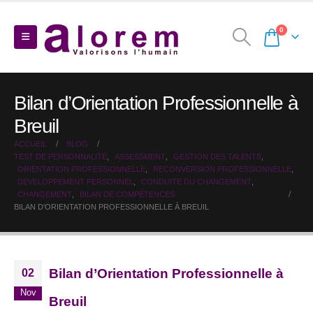
0
Bilan d’Orientation Professionnelle à
Breuil
ACCUEIL
BLOG
TEST DE PERSONNALITÉ
,
ASSESSMENT
,
GESTION DES TALENTS
,
ORIENTATION PROFESSIONNELLE
,
RECONVERSION PROFESSIONNELLE
,
DEVELOPPEMENT PERSONNEL
,
CONDUITE DU CHANGEMENT
,
CHANGEMENT
,
BILAN DE COMPÉTENCES
BILAN D’ORIENTATION PROFESSIONNELLE À BREUIL
Bilan d’Orientation Professionnelle à
02
Nov
Breuil