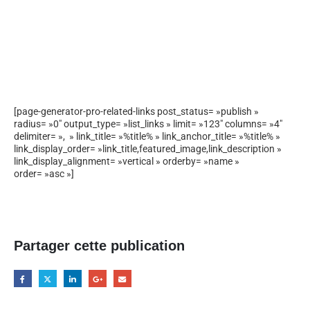
[page-generator-pro-related-links post_status= »publish »
radius= »0″ output_type= »list_links » limit= »123″ columns= »4″
delimiter= », » link_title= »%title% » link_anchor_title= »%title% »
link_display_order= »link_title,featured_image,link_description »
link_display_alignment= »vertical » orderby= »name »
order= »asc »]
Partager cette publication