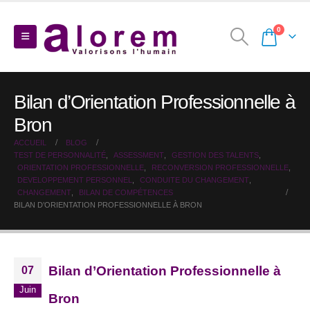
0
Bilan d’Orientation Professionnelle à
Bron
ACCUEIL
BLOG
TEST DE PERSONNALITÉ
,
ASSESSMENT
,
GESTION DES TALENTS
,
ORIENTATION PROFESSIONNELLE
,
RECONVERSION PROFESSIONNELLE
,
DEVELOPPEMENT PERSONNEL
,
CONDUITE DU CHANGEMENT
,
CHANGEMENT
,
BILAN DE COMPÉTENCES
BILAN D’ORIENTATION PROFESSIONNELLE À BRON
Bilan d’Orientation Professionnelle à
07
Juin
Bron