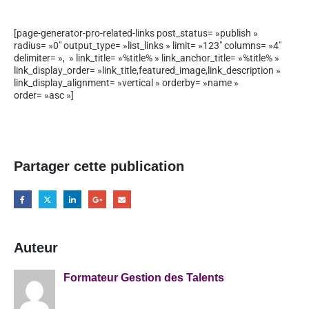
[page-generator-pro-related-links post_status= »publish »
radius= »0″ output_type= »list_links » limit= »123″ columns= »4″
delimiter= », » link_title= »%title% » link_anchor_title= »%title% »
link_display_order= »link_title,featured_image,link_description »
link_display_alignment= »vertical » orderby= »name »
order= »asc »]
Partager cette publication
Auteur
Formateur Gestion des Talents