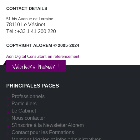
CONTACT DETAILS
51 bis Avenue de Lorraine
78110 Le Vésinet
Tél : +33 1 41 200 220
COPYRIGHT ALOREM © 2005-2024
Adn Digital Consultant en référencement
Valorisons l'Humain !
PRINCIPALES PAGES
Professionnels
Particuliers
Le Cabinet
Nous contacter
S’inscrire à la Newsletter Alorem
Contact pour les Formations
Mentions légales et infos administratives