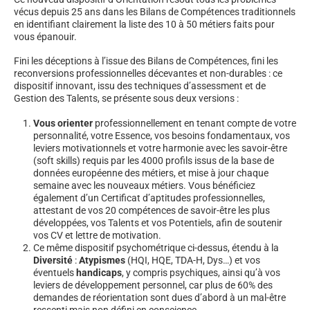
vécus depuis 25 ans dans les Bilans de Compétences traditionnels
en identifiant clairement la liste des 10 à 50 métiers faits pour
vous épanouir.
Fini les déceptions à l’issue des Bilans de Compétences, fini les
reconversions professionnelles décevantes et non-durables : ce
dispositif innovant, issu des techniques d’assessment et de
Gestion des Talents, se présente sous deux versions :
Vous orienter
professionnellement en tenant compte de votre
personnalité, votre Essence, vos besoins fondamentaux, vos
leviers motivationnels et votre harmonie avec les savoir-être
(soft skills) requis par les 4000 profils issus de la base de
données européenne des métiers, et mise à jour chaque
semaine avec les nouveaux métiers. Vous bénéficiez
également d’un Certificat d’aptitudes professionnelles,
attestant de vos 20 compétences de savoir-être les plus
développées, vos Talents et vos Potentiels, afin de soutenir
vos CV et lettre de motivation.
Ce même dispositif psychométrique ci-dessus, étendu à la
Diversité
:
Atypismes
(HQI, HQE, TDA-H, Dys…) et vos
éventuels
handicaps
, y compris psychiques, ainsi qu’à vos
leviers de développement personnel, car plus de 60% des
demandes de réorientation sont dues d’abord à un mal-être
ressenti mais non défini en conscience.