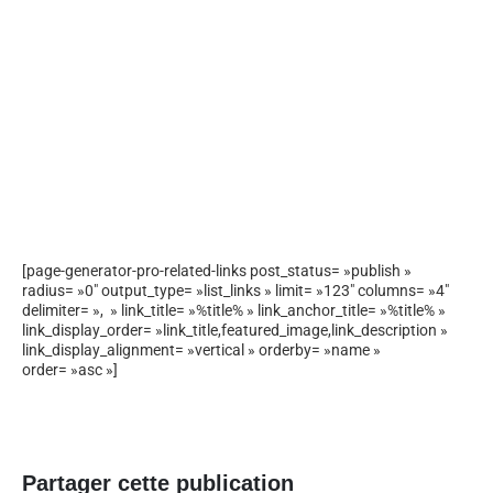
[page-generator-pro-related-links post_status= »publish »
radius= »0″ output_type= »list_links » limit= »123″ columns= »4″
delimiter= », » link_title= »%title% » link_anchor_title= »%title% »
link_display_order= »link_title,featured_image,link_description »
link_display_alignment= »vertical » orderby= »name »
order= »asc »]
Partager cette publication