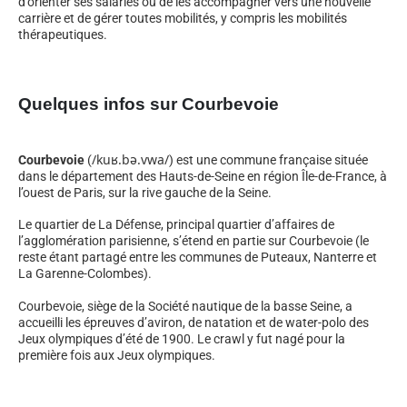
d’orienter ses salariés ou de les accompagner vers une nouvelle
carrière et de gérer toutes mobilités, y compris les mobilités
thérapeutiques.
Quelques infos sur Courbevoie
/
k
u
ʁ
.
b
ə
.
v
w
a
/
Courbevoie
(
) est une commune française située
dans le département des Hauts-de-Seine en région Île-de-France, à
l’ouest de Paris, sur la rive gauche de la Seine.
Le quartier de La Défense, principal quartier d’affaires de
l’agglomération parisienne, s’étend en partie sur Courbevoie (le
reste étant partagé entre les communes de Puteaux, Nanterre et
La Garenne-Colombes).
Courbevoie, siège de la Société nautique de la basse Seine, a
accueilli les épreuves d’aviron, de natation et de water-polo des
Jeux olympiques d’été de 1900. Le crawl y fut nagé pour la
première fois aux Jeux olympiques.