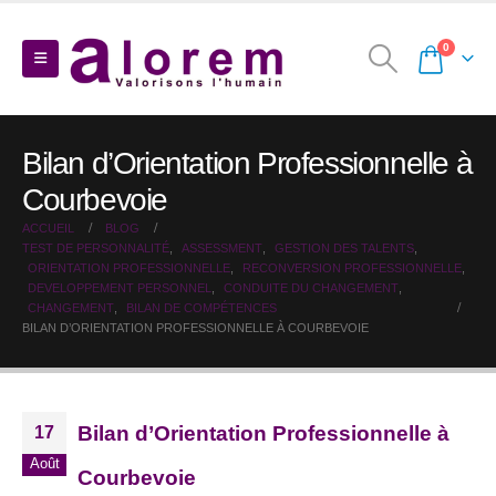
0
Bilan d’Orientation Professionnelle à
Courbevoie
ACCUEIL
BLOG
TEST DE PERSONNALITÉ
,
ASSESSMENT
,
GESTION DES TALENTS
,
ORIENTATION PROFESSIONNELLE
,
RECONVERSION PROFESSIONNELLE
,
DEVELOPPEMENT PERSONNEL
,
CONDUITE DU CHANGEMENT
,
CHANGEMENT
,
BILAN DE COMPÉTENCES
BILAN D’ORIENTATION PROFESSIONNELLE À COURBEVOIE
Bilan d’Orientation Professionnelle à
17
Août
Courbevoie