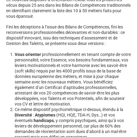
vécus depuis 25 ans dans les Bilans de Compétences traditionnels
en identifiant clairement la liste des 10 à 50 métiers faits pour
vous épanouir.
Fini les déceptions à l’issue des Bilans de Compétences, fini les
reconversions professionnelles décevantes et non-durables : ce
dispositif innovant, issu des techniques d’assessment et de
Gestion des Talents, se présente sous deux versions :
Vous orienter
professionnellement en tenant compte de votre
personnalité, votre Essence, vos besoins fondamentaux, vos
leviers motivationnels et votre harmonie avec les savoir-être
(soft skills) requis par les 4000 profils issus de la base de
données européenne des métiers, et mise à jour chaque
semaine avec les nouveaux métiers. Vous bénéficiez
également d’un Certificat d’aptitudes professionnelles,
attestant de vos 20 compétences de savoir-être les plus
développées, vos Talents et vos Potentiels, afin de soutenir
vos CV et lettre de motivation.
Ce même dispositif psychométrique ci-dessus, étendu à la
Diversité
:
Atypismes
(HQI, HQE, TDA-H, Dys…) et vos
éventuels
handicaps
, y compris psychiques, ainsi qu’à vos
leviers de développement personnel, car plus de 60% des
demandes de réorientation sont dues d’abord à un mal-être
ressenti mais non défini en conscience.