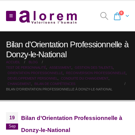
0
Bilan d’Orientation Professionnelle à
Donzy-le-National
ACCUEIL
BLOG
TEST DE PERSONNALITÉ
,
ASSESSMENT
,
GESTION DES TALENTS
,
ORIENTATION PROFESSIONNELLE
,
RECONVERSION PROFESSIONNELLE
,
DEVELOPPEMENT PERSONNEL
,
CONDUITE DU CHANGEMENT
,
CHANGEMENT
,
BILAN DE COMPÉTENCES
BILAN D’ORIENTATION PROFESSIONNELLE À DONZY-LE-NATIONAL
Bilan d’Orientation Professionnelle à
19
Sep
Donzy-le-National