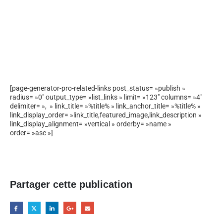
[page-generator-pro-related-links post_status= »publish »
radius= »0″ output_type= »list_links » limit= »123″ columns= »4″
delimiter= », » link_title= »%title% » link_anchor_title= »%title% »
link_display_order= »link_title,featured_image,link_description »
link_display_alignment= »vertical » orderby= »name »
order= »asc »]
Partager cette publication