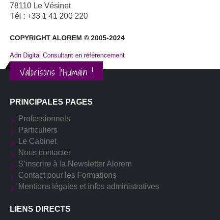
78110 Le Vésinet
Tél : +33 1 41 200 220
COPYRIGHT ALOREM © 2005-2024
Adn Digital Consultant en référencement
Valorisons l'Humain !
PRINCIPALES PAGES
Professionnels
Particuliers
Le Cabinet
Nous contacter
S’inscrire à la Newsletter Alorem
Contact pour les Formations
Mentions légales et infos administratives
LIENS DIRECTS