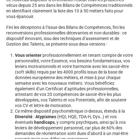
vécus depuis 25 ans dans les Bilans de Compétences traditionnels
en identifiant clairement la liste des 10 à 50 métiers faits pour
vous épanouir.
Fini les déceptions à l’issue des Bilans de Compétences, fini les
reconversions professionnelles décevantes et non-durables : ce
dispositif innovant, issu des techniques d’assessment et de
Gestion des Talents, se présente sous deux versions :
Vous orienter
professionnellement en tenant compte de votre
personnalité, votre Essence, vos besoins fondamentaux, vos
leviers motivationnels et votre harmonie avec les savoir-être
(soft skills) requis par les 4000 profils issus de la base de
données européenne des métiers, et mise à jour chaque
semaine avec les nouveaux métiers. Vous bénéficiez
également d’un Certificat d’aptitudes professionnelles,
attestant de vos 20 compétences de savoir-être les plus
développées, vos Talents et vos Potentiels, afin de soutenir
vos CV et lettre de motivation.
Ce même dispositif psychométrique ci-dessus, étendu à la
Diversité
:
Atypismes
(HQI, HQE, TDA-H, Dys…) et vos
éventuels
handicaps
, y compris psychiques, ainsi qu’à vos
leviers de développement personnel, car plus de 60% des
demandes de réorientation sont dues d’abord à un mal-être
ressenti mais non défini en conscience.