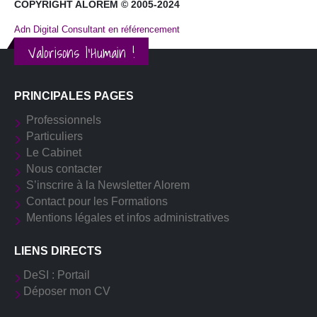
COPYRIGHT ALOREM © 2005-2024
Adn Digital Consultant en référencement
Valorisons l'Humain !
PRINCIPALES PAGES
Professionnels
Particuliers
Le Cabinet
Nous contacter
S’inscrire à la Newsletter Alorem
Contact pour les Formations
Mentions légales et infos administratives
LIENS DIRECTS
DeSI : Portail
Déposer mon CV