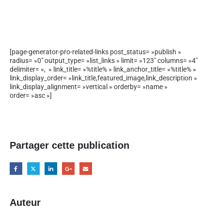
[page-generator-pro-related-links post_status= »publish »
radius= »0″ output_type= »list_links » limit= »123″ columns= »4″
delimiter= », » link_title= »%title% » link_anchor_title= »%title% »
link_display_order= »link_title,featured_image,link_description »
link_display_alignment= »vertical » orderby= »name »
order= »asc »]
Partager cette publication
Auteur