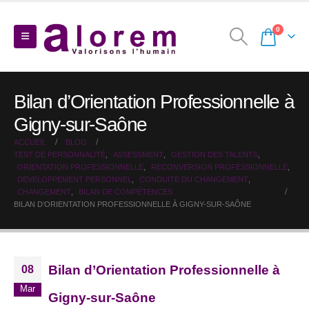
0
Bilan d’Orientation Professionnelle à
Gigny-sur-Saône
ACCUEIL
BLOG
TEST DE PERSONNALITÉ
,
ASSESSMENT
,
GESTION DES TALENTS
,
ORIENTATION PROFESSIONNELLE
,
RECONVERSION PROFESSIONNELLE
,
DEVELOPPEMENT PERSONNEL
,
CONDUITE DU CHANGEMENT
,
CHANGEMENT
,
BILAN DE COMPÉTENCES
BILAN D’ORIENTATION PROFESSIONNELLE À GIGNY-SUR-SAÔNE
Bilan d’Orientation Professionnelle à
08
Mar
Gigny-sur-Saône