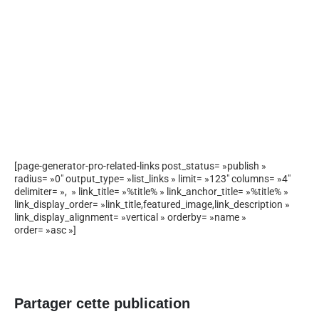
[page-generator-pro-related-links post_status= »publish »
radius= »0″ output_type= »list_links » limit= »123″ columns= »4″
delimiter= », » link_title= »%title% » link_anchor_title= »%title% »
link_display_order= »link_title,featured_image,link_description »
link_display_alignment= »vertical » orderby= »name »
order= »asc »]
Partager cette publication