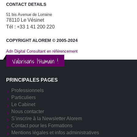
CONTACT DETAILS
51 bis Avenue de Lorraine
78110 Le Vésinet
Tél : +33 1 41 200 220
COPYRIGHT ALOREM © 2005-2024
Adn Digital Consultant en référencement
Valorisons l'Humain !
PRINCIPALES PAGES
Professionnels
Particuliers
Le Cabinet
Nous contacter
S’inscrire à la Newsletter Alorem
Contact pour les Formations
Mentions légales et infos administratives