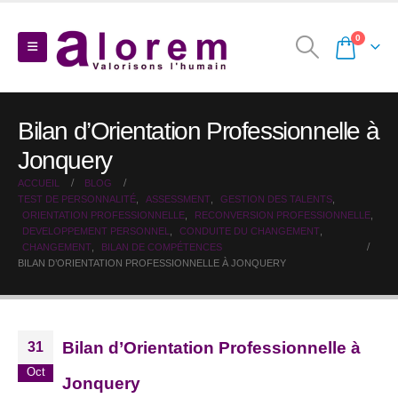
0
Bilan d’Orientation Professionnelle à
Jonquery
ACCUEIL
BLOG
TEST DE PERSONNALITÉ
,
ASSESSMENT
,
GESTION DES TALENTS
,
ORIENTATION PROFESSIONNELLE
,
RECONVERSION PROFESSIONNELLE
,
DEVELOPPEMENT PERSONNEL
,
CONDUITE DU CHANGEMENT
,
CHANGEMENT
,
BILAN DE COMPÉTENCES
BILAN D’ORIENTATION PROFESSIONNELLE À JONQUERY
Bilan d’Orientation Professionnelle à
31
Oct
Jonquery