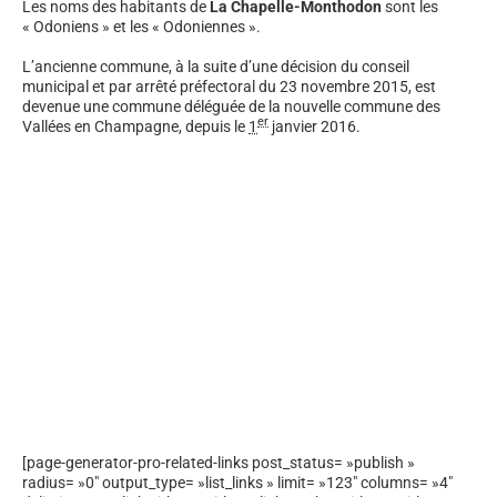
Les noms des habitants de
La Chapelle-Monthodon
sont les
« Odoniens » et les « Odoniennes ».
L’ancienne commune, à la suite d’une décision du conseil
municipal et par arrêté préfectoral du
23 novembre 2015
, est
devenue une commune déléguée de la nouvelle commune des
er
Vallées en Champagne, depuis le
1
janvier 2016
.
[page-generator-pro-related-links post_status= »publish »
radius= »0″ output_type= »list_links » limit= »123″ columns= »4″