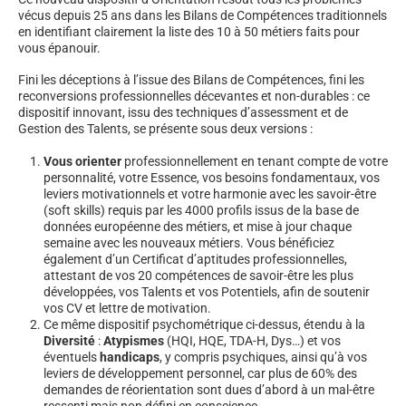
vécus depuis 25 ans dans les Bilans de Compétences traditionnels
en identifiant clairement la liste des 10 à 50 métiers faits pour
vous épanouir.
Fini les déceptions à l’issue des Bilans de Compétences, fini les
reconversions professionnelles décevantes et non-durables : ce
dispositif innovant, issu des techniques d’assessment et de
Gestion des Talents, se présente sous deux versions :
Vous orienter
professionnellement en tenant compte de votre
personnalité, votre Essence, vos besoins fondamentaux, vos
leviers motivationnels et votre harmonie avec les savoir-être
(soft skills) requis par les 4000 profils issus de la base de
données européenne des métiers, et mise à jour chaque
semaine avec les nouveaux métiers. Vous bénéficiez
également d’un Certificat d’aptitudes professionnelles,
attestant de vos 20 compétences de savoir-être les plus
développées, vos Talents et vos Potentiels, afin de soutenir
vos CV et lettre de motivation.
Ce même dispositif psychométrique ci-dessus, étendu à la
Diversité
:
Atypismes
(HQI, HQE, TDA-H, Dys…) et vos
éventuels
handicaps
, y compris psychiques, ainsi qu’à vos
leviers de développement personnel, car plus de 60% des
demandes de réorientation sont dues d’abord à un mal-être
ressenti mais non défini en conscience.