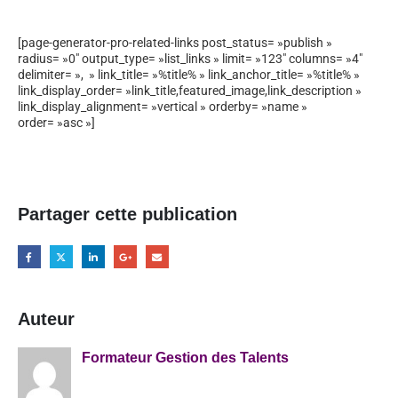
[page-generator-pro-related-links post_status= »publish »
radius= »0″ output_type= »list_links » limit= »123″ columns= »4″
delimiter= », » link_title= »%title% » link_anchor_title= »%title% »
link_display_order= »link_title,featured_image,link_description »
link_display_alignment= »vertical » orderby= »name »
order= »asc »]
Partager cette publication
Auteur
Formateur Gestion des Talents