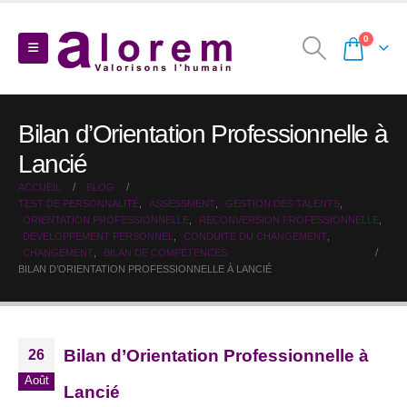
0
Bilan d’Orientation Professionnelle à
Lancié
ACCUEIL
BLOG
TEST DE PERSONNALITÉ
,
ASSESSMENT
,
GESTION DES TALENTS
,
ORIENTATION PROFESSIONNELLE
,
RECONVERSION PROFESSIONNELLE
,
DEVELOPPEMENT PERSONNEL
,
CONDUITE DU CHANGEMENT
,
CHANGEMENT
,
BILAN DE COMPÉTENCES
BILAN D’ORIENTATION PROFESSIONNELLE À LANCIÉ
Bilan d’Orientation Professionnelle à
26
Août
Lancié