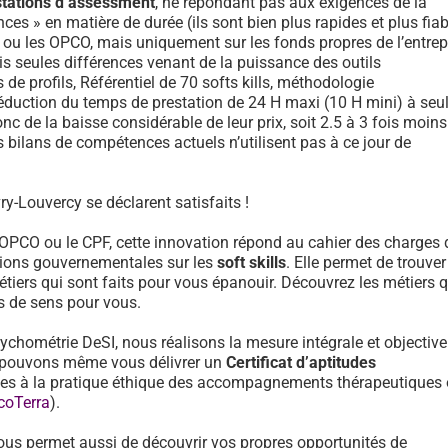
stations d’assessment
, ne répondant pas aux exigences de la
ces » en matière de durée (ils sont bien plus rapides et plus fiab
F ou les OPCO, mais uniquement sur les fonds propres de l’entrep
is seules différences venant de la puissance des outils
e profils, Référentiel de 70 softs kills, méthodologie
réduction du temps de prestation de 24 H maxi (10 H mini) à se
onc de la baisse considérable de leur prix, soit 2.5 à 3 fois moin
 bilans de compétences actuels n’utilisent pas à ce jour de
ry-Louvercy se déclarent satisfaits !
 OPCO ou le CPF, cette innovation répond au cahier des charges 
ons gouvernementales sur les
soft skills
. Elle permet de trouver
tiers qui sont faits pour vous épanouir. Découvrez les métiers 
us de sens pour vous.
sychométrie DeSI, nous réalisons la mesure intégrale et objective
et pouvons même vous délivrer un
Certificat d’aptitudes
des à la pratique éthique des accompagnements thérapeutiques
coTerra
).
ous permet aussi de découvrir vos propres opportunités de