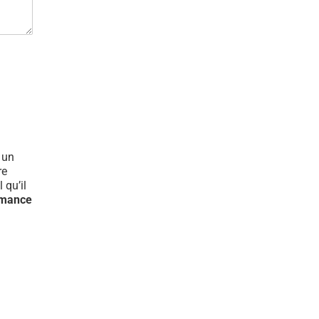
t un
re
 qu’il
rmance