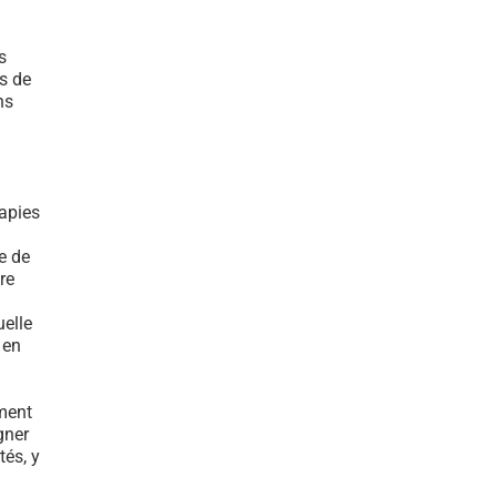
s
s de
ns
rapies
e de
re
elle
 en
ment
gner
tés, y