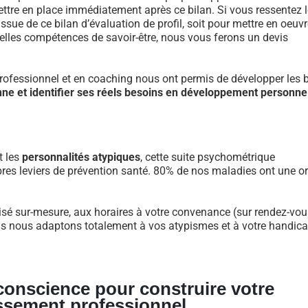
re en place immédiatement après ce bilan. Si vous ressentez l
ue de ce bilan d’évaluation de profil, soit pour mettre en oeuvr
velles compétences de savoir-être, nous vous ferons un devis
fessionnel et en coaching nous ont permis de développer les 
nne et identifier ses réels besoins en développement personne
t les
personnalités atypiques
, cette suite psychométrique
res leviers de prévention santé. 80% de nos maladies ont une or
isé sur-mesure, aux horaires à votre convenance (sur rendez-vous
us nous adaptons totalement à vos atypismes et à votre handicap
 conscience pour construire votre
ssement professionnel