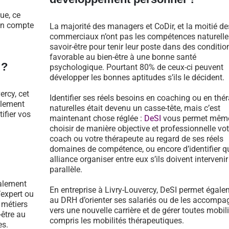
ue, ce
 en compte
La majorité des managers et CoDir, et la moitié de
commerciaux n’ont pas les compétences naturelle
savoir-être pour tenir leur poste dans des conditio
favorable au bien-être à une bonne santé
 ?
psychologique. Pourtant 80% de ceux-ci peuvent
développer les bonnes aptitudes s’ils le décident.
ercy, cet
Identifier ses réels besoins en coaching ou en thé
llement
naturelles était devenu un casse-tête, mais c’est
tifier vos
maintenant chose réglée :
DeSI
vous permet mêm
choisir de manière objective et professionnelle vot
coach ou votre thérapeute au regard de ses réels
domaines de compétence, ou encore d’identifier qu
alliance organiser entre eux s’ils doivent intervenir
parallèle.
galement
En entreprise à Livry-Louvercy, DeSI permet égale
’expert ou
au DRH d’orienter ses salariés ou de les accompa
 métiers
vers une nouvelle carrière et de gérer toutes mobili
-être au
compris les mobilités thérapeutiques.
es.