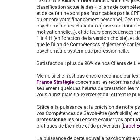
Ces deux «
Bilans d’Orientation
» sont des
pre
classification actuelle des « bilans de compéten
et de ce fait ne sont pas finançables par le CP
ou encore votre financement personnel. Ces tro
psychométriques et digitaux (bases de données d
motivationnelle…), et de leurs conséquences : 
1 à 4 H (en fonction de la version choisie), et d
que le Bilan de Compétences réglementé car les
psychométrie systémique professionnelle.
Satisfaction : plus de 96% de nos Clients de Liv
Même si elle n’est pas encore reconnue par les
France Stratégie
concernant les recommandati
seulement quelques heures de prestation les mé
vous aurez plaisir à exercer et qui offrent le pl
Grâce à la puissance et la précision de notre p
vos Compétences de Savoir-être (soft skills) 
professionnelles
ou encore évaluer vos aptitu
pratiques de bien-être et de prévention (
Label E
La puissance de cette nouvelle psychométrie v