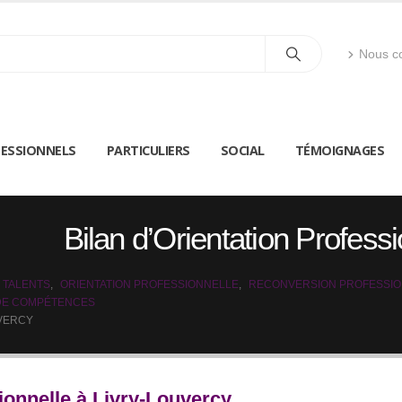
Nous co
ESSIONNELS
PARTICULIERS
SOCIAL
TÉMOIGNAGES
Bilan d’Orientation Profess
 TALENTS
,
ORIENTATION PROFESSIONNELLE
,
RECONVERSION PROFESSI
 DE COMPÉTENCES
UVERCY
ionnelle à Livry-Louvercy