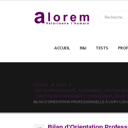
ACCUEIL
R&I
TESTS
PROF
ACCUEIL
BLOG
TEST DE PERSONNALITÉ
,
ASSESSMENT
,
GESTION DES
CONDUITE DU CHANGEMENT
,
CHANGEMENT
,
BILAN
BILAN D’ORIENTATION PROFESSIONNELLE À LIVRY-LO
Bilan d’Orientation Profess