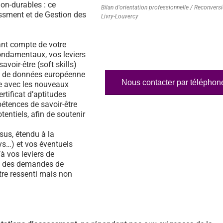
on-durables : ce
Bilan d'orientation professionnelle / Reconvers
essment et de Gestion des
Livry-Louvercy
nt compte de votre
fondamentaux, vos leviers
voir-être (soft skills)
ase de données européenne
Nous contacter par téléphon
e avec les nouveaux
rtificat d’aptitudes
étences de savoir-être
tentiels, afin de soutenir
us, étendu à la
s…) et vos éventuels
à vos leviers de
% des demandes de
tre ressenti mais non