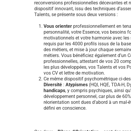
reconversions professionnelles décevantes et n
dispositif innovant, issu des techniques d’ass
Talents, se présente sous deux versions :
Vous orienter
professionnellement en tena
personnalité, votre Essence, vos besoins 
motivationnels et votre harmonie avec les sa
requis par les 4000 profils issus de la b
des métiers, et mise à jour chaque semain
métiers. Vous bénéficiez également d’un Ce
professionnelles, attestant de vos 20 comp
les plus développées, vos Talents et vos Po
vos CV et lettre de motivation.
Ce même dispositif psychométrique ci-dess
Diversité
:
Atypismes
(HQI, HQE, TDA-H, Dy
handicaps
, y compris psychiques, ainsi qu’
développement personnel, car plus de 60
réorientation sont dues d’abord à un mal-ê
défini en conscience.