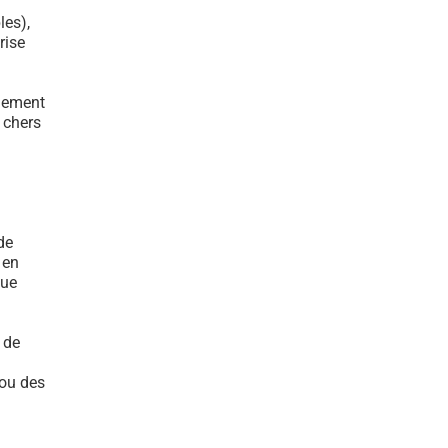
les),
rise
ulement
s chers
de
 en
que
 de
 ou des