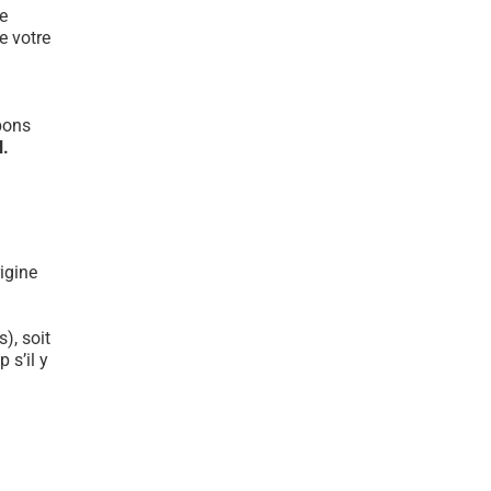
e
e votre
bons
l.
igine
), soit
 s’il y