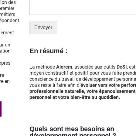
tion des
premier
 métiers
répondent
Envoyer
ulement
par un
En résumé :
tation
opres
La méthode
Alorem
, associée aux outils
DeSI
, es
moyen constructif et positif pour vous faire prend
re
conscience du travail de développement personnel
re en
vous reste à faire afin d’
évoluer vers votre perfo
professionnelle naturelle, votre épanouissement
personnel et votre bien-être au quotidien.
Quels sont mes besoins en
développement personnel ?