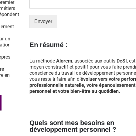
premier
 métiers
répondent
Envoyer
ulement
par un
En résumé :
tation
opres
La méthode
Alorem
, associée aux outils
DeSI
, es
moyen constructif et positif pour vous faire prend
re
conscience du travail de développement personnel
re en
vous reste à faire afin d’
évoluer vers votre perfo
professionnelle naturelle, votre épanouissement
personnel et votre bien-être au quotidien.
Quels sont mes besoins en
développement personnel ?