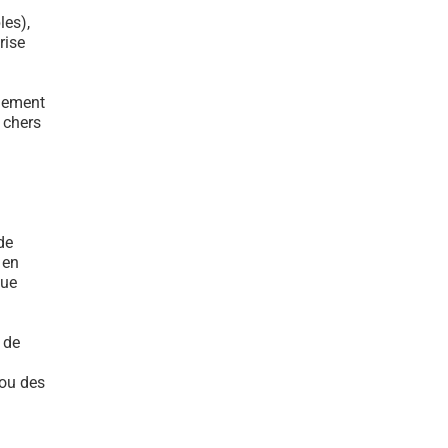
les),
rise
ulement
s chers
de
 en
que
 de
 ou des