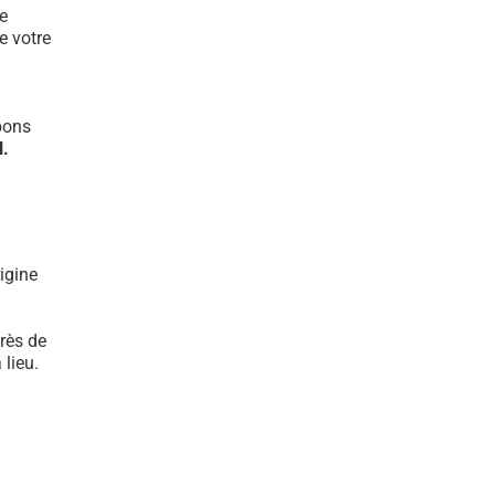
e
e votre
bons
l.
igine
rès de
lieu.