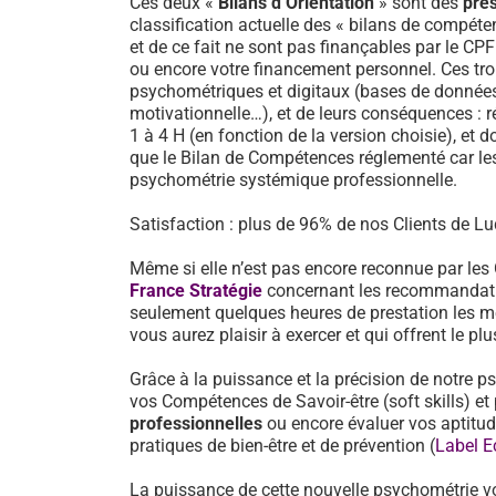
Ces deux «
Bilans d’Orientation
» sont des
pre
classification actuelle des « bilans de compéten
et de ce fait ne sont pas finançables par le CP
ou encore votre financement personnel. Ces tro
psychométriques et digitaux (bases de données d
motivationnelle…), et de leurs conséquences : 
1 à 4 H (en fonction de la version choisie), et d
que le Bilan de Compétences réglementé car les
psychométrie systémique professionnelle.
Satisfaction : plus de 96% de nos Clients de Lud
Même si elle n’est pas encore reconnue par les
France Stratégie
concernant les recommandati
seulement quelques heures de prestation les mé
vous aurez plaisir à exercer et qui offrent le pl
Grâce à la puissance et la précision de notre p
vos Compétences de Savoir-être (soft skills) 
professionnelles
ou encore évaluer vos aptitu
pratiques de bien-être et de prévention (
Label E
La puissance de cette nouvelle psychométrie v