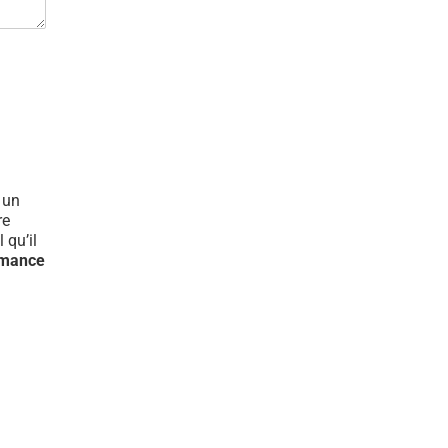
t un
re
 qu’il
rmance