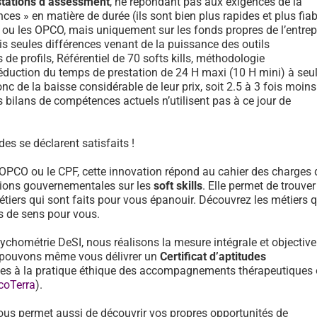
stations d’assessment
, ne répondant pas aux exigences de la
ces » en matière de durée (ils sont bien plus rapides et plus fiab
F ou les OPCO, mais uniquement sur les fonds propres de l’entrep
is seules différences venant de la puissance des outils
e profils, Référentiel de 70 softs kills, méthodologie
réduction du temps de prestation de 24 H maxi (10 H mini) à se
onc de la baisse considérable de leur prix, soit 2.5 à 3 fois moin
 bilans de compétences actuels n’utilisent pas à ce jour de
es se déclarent satisfaits !
 OPCO ou le CPF, cette innovation répond au cahier des charges 
ons gouvernementales sur les
soft skills
. Elle permet de trouver
tiers qui sont faits pour vous épanouir. Découvrez les métiers 
us de sens pour vous.
sychométrie DeSI, nous réalisons la mesure intégrale et objective
et pouvons même vous délivrer un
Certificat d’aptitudes
des à la pratique éthique des accompagnements thérapeutiques
coTerra
).
ous permet aussi de découvrir vos propres opportunités de