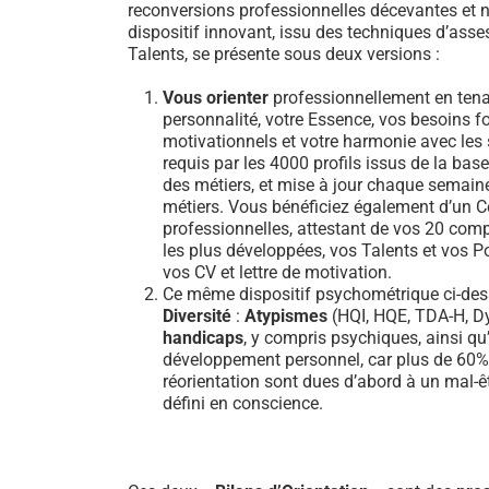
reconversions professionnelles décevantes et n
dispositif innovant, issu des techniques d’ass
Talents, se présente sous deux versions :
Vous orienter
professionnellement en tena
personnalité, votre Essence, vos besoins 
motivationnels et votre harmonie avec les sa
requis par les 4000 profils issus de la b
des métiers, et mise à jour chaque semain
métiers. Vous bénéficiez également d’un Ce
professionnelles, attestant de vos 20 comp
les plus développées, vos Talents et vos Po
vos CV et lettre de motivation.
Ce même dispositif psychométrique ci-dess
Diversité
:
Atypismes
(HQI, HQE, TDA-H, Dy
handicaps
, y compris psychiques, ainsi qu’
développement personnel, car plus de 60
réorientation sont dues d’abord à un mal-ê
défini en conscience.