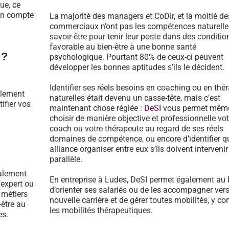
ue, ce
 en compte
La majorité des managers et CoDir, et la moitié de
commerciaux n’ont pas les compétences naturelle
savoir-être pour tenir leur poste dans des conditio
favorable au bien-être à une bonne santé
 ?
psychologique. Pourtant 80% de ceux-ci peuvent
développer les bonnes aptitudes s’ils le décident.
Identifier ses réels besoins en coaching ou en thé
llement
naturelles était devenu un casse-tête, mais c’est
tifier vos
maintenant chose réglée :
DeSI
vous permet mêm
choisir de manière objective et professionnelle vot
coach ou votre thérapeute au regard de ses réels
domaines de compétence, ou encore d’identifier qu
alliance organiser entre eux s’ils doivent intervenir
parallèle.
galement
En entreprise à Ludes, DeSI permet également au
’expert ou
d’orienter ses salariés ou de les accompagner ver
 métiers
nouvelle carrière et de gérer toutes mobilités, y co
-être au
les mobilités thérapeutiques.
es.