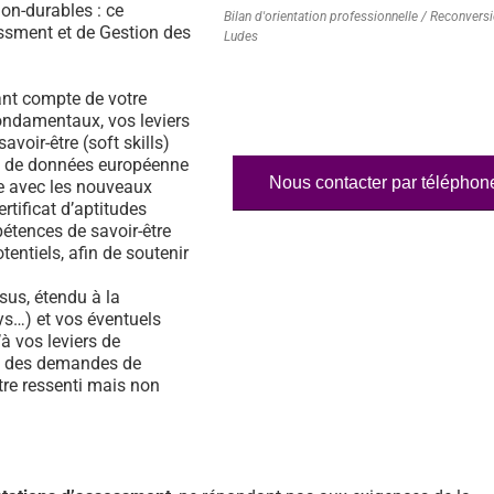
on-durables : ce
Bilan d'orientation professionnelle / Reconvers
essment et de Gestion des
Ludes
nt compte de votre
fondamentaux, vos leviers
voir-être (soft skills)
ase de données européenne
Nous contacter par téléphon
e avec les nouveaux
rtificat d’aptitudes
étences de savoir-être
tentiels, afin de soutenir
us, étendu à la
s…) et vos éventuels
à vos leviers de
% des demandes de
tre ressenti mais non