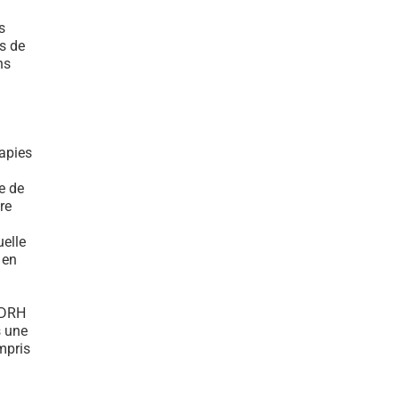
s
s de
ns
rapies
e de
re
elle
 en
 DRH
s une
mpris