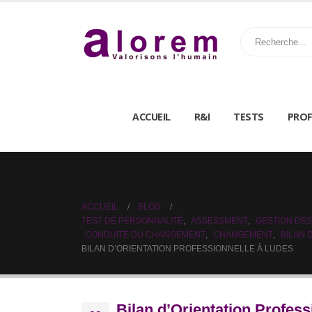
ACCUEIL
R&I
TESTS
PROF
ACCUEIL
BLOG
TEST DE PERSONNALITÉ
,
ASSESSMENT
,
GESTION DES
CONDUITE DU CHANGEMENT
,
CHANGEMENT
,
BILAN
BILAN D’ORIENTATION PROFESSIONNELLE À LUDES
Bilan d’Orientation Profess