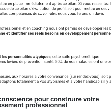
re en place immédiatement après ce bilan. Si vous ressentez l
ue de ce bilan d’évaluation de profil, soit pour mettre en oeuvr
velles compétences de savoir-être, nous vous ferons un devis
fessionnel et en coaching nous ont permis de développer les 
nne et identifier ses réels besoins en développement personne
t les
personnalités atypiques
, cette suite psychométrique
res leviers de prévention santé. 80% de nos maladies ont une or
esure, aux horaires à votre convenance (sur rendez-vous), soit p
daptons totalement à vos atypismes et à votre handicap s’il y a 
 conscience pour construire votre
ssement professionnel