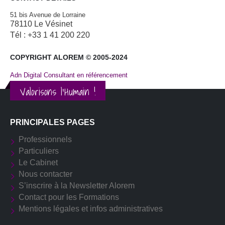
51 bis Avenue de Lorraine
78110 Le Vésinet
Tél : +33 1 41 200 220
COPYRIGHT ALOREM © 2005-2024
Adn Digital Consultant en référencement
Valorisons l'Humain !
PRINCIPALES PAGES
Professionnels
Particuliers
Le Cabinet
Nous contacter
S’inscrire à la Newsletter Alorem
Contact pour les Formations
Mentions légales et infos administratives