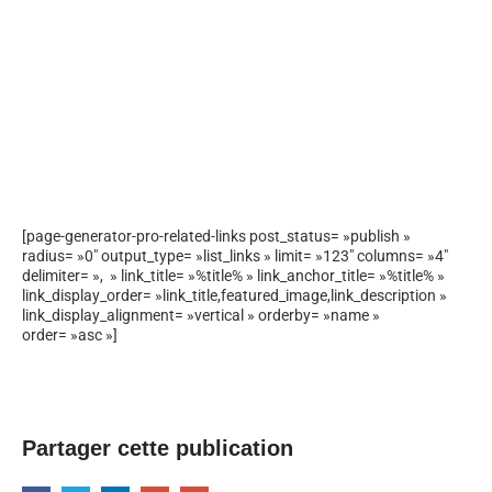
[page-generator-pro-related-links post_status= »publish »
radius= »0″ output_type= »list_links » limit= »123″ columns= »4″
delimiter= », » link_title= »%title% » link_anchor_title= »%title% »
link_display_order= »link_title,featured_image,link_description »
link_display_alignment= »vertical » orderby= »name »
order= »asc »]
Partager cette publication