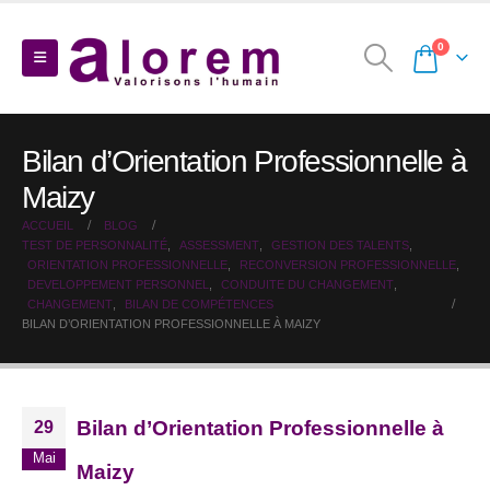
0
Bilan d’Orientation Professionnelle à
Maizy
ACCUEIL
BLOG
TEST DE PERSONNALITÉ
,
ASSESSMENT
,
GESTION DES TALENTS
,
ORIENTATION PROFESSIONNELLE
,
RECONVERSION PROFESSIONNELLE
,
DEVELOPPEMENT PERSONNEL
,
CONDUITE DU CHANGEMENT
,
CHANGEMENT
,
BILAN DE COMPÉTENCES
BILAN D’ORIENTATION PROFESSIONNELLE À MAIZY
Bilan d’Orientation Professionnelle à
29
Mai
Maizy