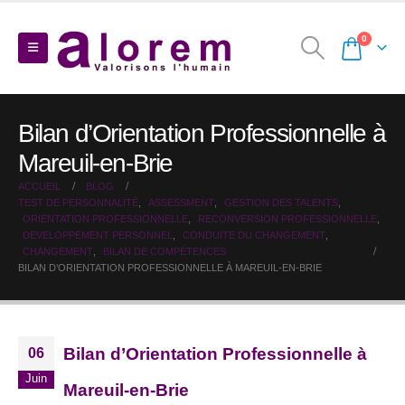
0
Bilan d’Orientation Professionnelle à
Mareuil-en-Brie
ACCUEIL
BLOG
TEST DE PERSONNALITÉ
,
ASSESSMENT
,
GESTION DES TALENTS
,
ORIENTATION PROFESSIONNELLE
,
RECONVERSION PROFESSIONNELLE
,
DEVELOPPEMENT PERSONNEL
,
CONDUITE DU CHANGEMENT
,
CHANGEMENT
,
BILAN DE COMPÉTENCES
BILAN D’ORIENTATION PROFESSIONNELLE À MAREUIL-EN-BRIE
Bilan d’Orientation Professionnelle à
06
Juin
Mareuil-en-Brie