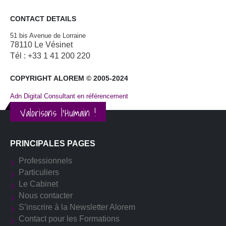
CONTACT DETAILS
51 bis Avenue de Lorraine
78110 Le Vésinet
Tél : +33 1 41 200 220
COPYRIGHT ALOREM © 2005-2024
Adn Digital Consultant en référencement
Valorisons l'Humain !
PRINCIPALES PAGES
Professionnels
Particuliers
Le Cabinet
Nous contacter
S’inscrire à la Newsletter Alorem
Contact pour les Formations