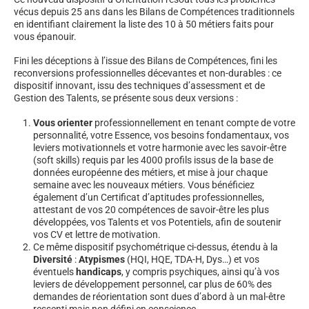
vécus depuis 25 ans dans les Bilans de Compétences traditionnels
en identifiant clairement la liste des 10 à 50 métiers faits pour
vous épanouir.
Fini les déceptions à l’issue des Bilans de Compétences, fini les
reconversions professionnelles décevantes et non-durables : ce
dispositif innovant, issu des techniques d’assessment et de
Gestion des Talents, se présente sous deux versions :
Vous orienter
professionnellement en tenant compte de votre
personnalité, votre Essence, vos besoins fondamentaux, vos
leviers motivationnels et votre harmonie avec les savoir-être
(soft skills) requis par les 4000 profils issus de la base de
données européenne des métiers, et mise à jour chaque
semaine avec les nouveaux métiers. Vous bénéficiez
également d’un Certificat d’aptitudes professionnelles,
attestant de vos 20 compétences de savoir-être les plus
développées, vos Talents et vos Potentiels, afin de soutenir
vos CV et lettre de motivation.
Ce même dispositif psychométrique ci-dessus, étendu à la
Diversité
:
Atypismes
(HQI, HQE, TDA-H, Dys…) et vos
éventuels
handicaps
, y compris psychiques, ainsi qu’à vos
leviers de développement personnel, car plus de 60% des
demandes de réorientation sont dues d’abord à un mal-être
ressenti mais non défini en conscience.