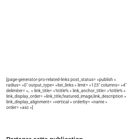
[page-generator-pro-related-links post_status= »publish »
radius= »0″ output_type= »list_links » limit= »123″ columns= »4″
delimiter= », » link_title= »%title% » link_anchor_title= »%title% »
link_display_order= »link_title,featured_image,link_description »
link_display_alignment= »vertical » orderby= »name »
order= »asc »]