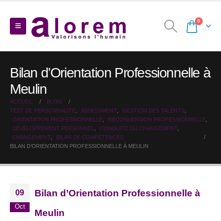
0
Bilan d’Orientation Professionnelle à
Meulin
ACCUEIL
BLOG
TEST DE PERSONNALITÉ
,
ASSESSMENT
,
GESTION DES TALENTS
,
ORIENTATION PROFESSIONNELLE
,
RECONVERSION PROFESSIONNELLE
,
DEVELOPPEMENT PERSONNEL
,
CONDUITE DU CHANGEMENT
,
CHANGEMENT
,
BILAN DE COMPÉTENCES
BILAN D’ORIENTATION PROFESSIONNELLE À MEULIN
Bilan d’Orientation Professionnelle à
09
Oct
Meulin