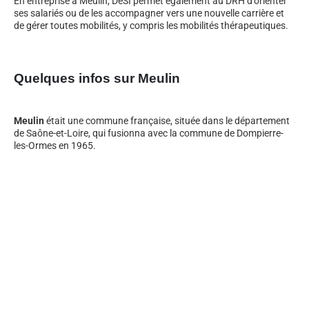
En entreprise à Meulin, DeSI permet également au DRH d’orienter
ses salariés ou de les accompagner vers une nouvelle carrière et
de gérer toutes mobilités, y compris les mobilités thérapeutiques.
Quelques infos sur Meulin
Meulin
était une commune française, située dans le département
de Saône-et-Loire, qui fusionna avec la commune de Dompierre-
les-Ormes en 1965.