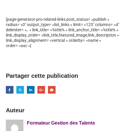
[page-generator-pro-related-links post_status= »publish »
radius= »0″ output_type= »list_links » limit= »123″ columns= »4″
delimiter= », » link_title= »%title% » link_anchor_title= »%title% »
link_display_order= »link_title,featured_image,link_description »
link_display_alignment= »vertical » orderby= »name »
order= »asc »]
Partager cette publication
Auteur
Formateur Gestion des Talents