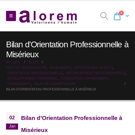
0
Bilan d’Orientation Professionnelle à
Misérieux
ACCUEIL
BLOG
TEST DE PERSONNALITÉ
,
ASSESSMENT
,
GESTION DES TALENTS
,
ORIENTATION PROFESSIONNELLE
,
RECONVERSION PROFESSIONNELLE
,
DEVELOPPEMENT PERSONNEL
,
CONDUITE DU CHANGEMENT
,
CHANGEMENT
,
BILAN DE COMPÉTENCES
BILAN D’ORIENTATION PROFESSIONNELLE À MISÉRIEUX
Bilan d’Orientation Professionnelle à
02
Jan
Misérieux