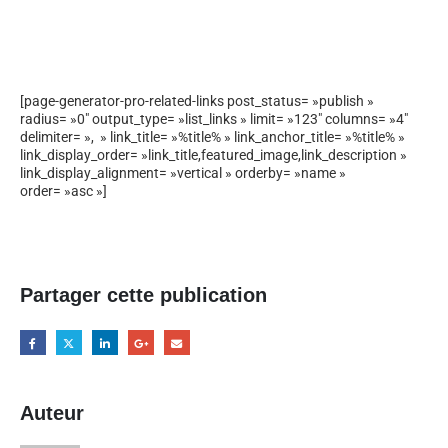
[page-generator-pro-related-links post_status= »publish »
radius= »0″ output_type= »list_links » limit= »123″ columns= »4″
delimiter= », » link_title= »%title% » link_anchor_title= »%title% »
link_display_order= »link_title,featured_image,link_description »
link_display_alignment= »vertical » orderby= »name »
order= »asc »]
Partager cette publication
Auteur