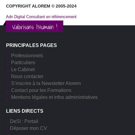
COPYRIGHT ALOREM © 2005-2024
Adn Digital Consultant en référencement
Valorisons l'Humain !
PRINCIPALES PAGES
Professionnels
Particuliers
Le Cabinet
Nous contacter
S’inscrire à la Newsletter Alorem
Contact pour les Formations
Mentions légales et infos administratives
LIENS DIRECTS
DeSI : Portail
Déposer mon CV