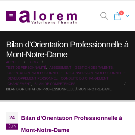
0
Bilan d’Orientation Professionnelle à
Mont-Notre-Dame
ACCUEIL
BLOG
TEST DE PERSONNALITÉ
,
ASSESSMENT
,
GESTION DES TALENTS
,
ORIENTATION PROFESSIONNELLE
,
RECONVERSION PROFESSIONNELLE
,
DEVELOPPEMENT PERSONNEL
,
CONDUITE DU CHANGEMENT
,
CHANGEMENT
,
BILAN DE COMPÉTENCES
BILAN D’ORIENTATION PROFESSIONNELLE À MONT-NOTRE-DAME
Bilan d’Orientation Professionnelle à
24
Juin
Mont-Notre-Dame