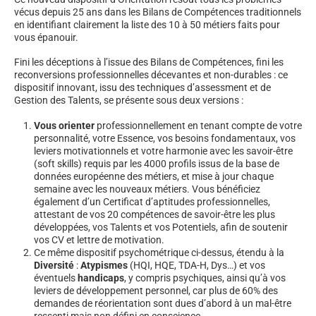
vécus depuis 25 ans dans les Bilans de Compétences traditionnels
en identifiant clairement la liste des 10 à 50 métiers faits pour
vous épanouir.
Fini les déceptions à l’issue des Bilans de Compétences, fini les
reconversions professionnelles décevantes et non-durables : ce
dispositif innovant, issu des techniques d’assessment et de
Gestion des Talents, se présente sous deux versions :
Vous orienter
professionnellement en tenant compte de votre
personnalité, votre Essence, vos besoins fondamentaux, vos
leviers motivationnels et votre harmonie avec les savoir-être
(soft skills) requis par les 4000 profils issus de la base de
données européenne des métiers, et mise à jour chaque
semaine avec les nouveaux métiers. Vous bénéficiez
également d’un Certificat d’aptitudes professionnelles,
attestant de vos 20 compétences de savoir-être les plus
développées, vos Talents et vos Potentiels, afin de soutenir
vos CV et lettre de motivation.
Ce même dispositif psychométrique ci-dessus, étendu à la
Diversité
:
Atypismes
(HQI, HQE, TDA-H, Dys…) et vos
éventuels
handicaps
, y compris psychiques, ainsi qu’à vos
leviers de développement personnel, car plus de 60% des
demandes de réorientation sont dues d’abord à un mal-être
ressenti mais non défini en conscience.