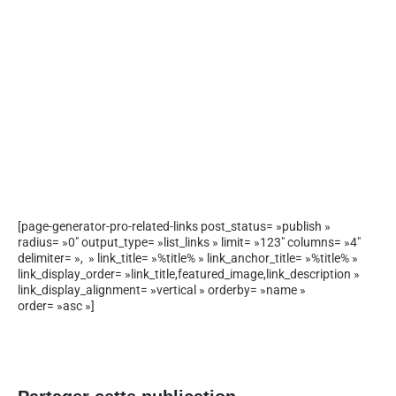
[page-generator-pro-related-links post_status= »publish »
radius= »0″ output_type= »list_links » limit= »123″ columns= »4″
delimiter= », » link_title= »%title% » link_anchor_title= »%title% »
link_display_order= »link_title,featured_image,link_description »
link_display_alignment= »vertical » orderby= »name »
order= »asc »]