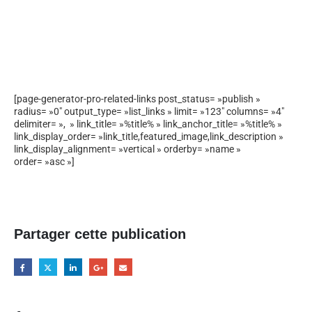
[page-generator-pro-related-links post_status= »publish »
radius= »0″ output_type= »list_links » limit= »123″ columns= »4″
delimiter= », » link_title= »%title% » link_anchor_title= »%title% »
link_display_order= »link_title,featured_image,link_description »
link_display_alignment= »vertical » orderby= »name »
order= »asc »]
Partager cette publication