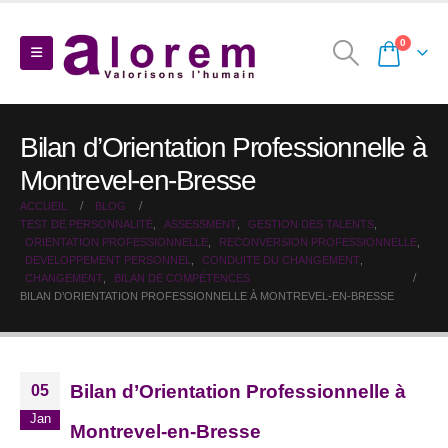
0
Bilan d’Orientation Professionnelle à
Montrevel-en-Bresse
ACCUEIL
BLOG
TEST DE PERSONNALITÉ
,
ASSESSMENT
,
GESTION DES TALENTS
,
ORIENTATION PROFESSIONNELLE
,
RECONVERSION PROFESSIONNELLE
,
DEVELOPPEMENT PERSONNEL
,
CONDUITE DU CHANGEMENT
,
CHANGEMENT
,
BILAN DE COMPÉTENCES
BILAN D’ORIENTATION PROFESSIONNELLE À MONTREVEL-EN-BRESSE
Bilan d’Orientation Professionnelle à
05
Jan
Montrevel-en-Bresse