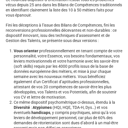
vécus depuis 25 ans dans les Bilans de Compétences traditionnels
en identifiant clairement la liste des 10 à 50 métiers faits pour
vous épanouir.
Fini les déceptions à l’issue des Bilans de Compétences, fini les
reconversions professionnelles décevantes et non-durables : ce
dispositif innovant, issu des techniques d’assessment et de
Gestion des Talents, se présente sous deux versions :
Vous orienter
professionnellement en tenant compte de votre
personnalité, votre Essence, vos besoins fondamentaux, vos
leviers motivationnels et votre harmonie avec les savoir-être
(soft skills) requis par les 4000 profils issus de la base de
données européenne des métiers, et mise à jour chaque
semaine avec les nouveaux métiers. Vous bénéficiez
également d’un Certificat d’aptitudes professionnelles,
attestant de vos 20 compétences de savoir-être les plus
développées, vos Talents et vos Potentiels, afin de soutenir
vos CV et lettre de motivation.
Ce même dispositif psychométrique ci-dessus, étendu à la
Diversité
:
Atypismes
(HQI, HQE, TDA-H, Dys…) et vos
éventuels
handicaps
, y compris psychiques, ainsi qu’à vos
leviers de développement personnel, car plus de 60% des
demandes de réorientation sont dues d’abord à un mal-être
ressenti mais non défini en conscience.