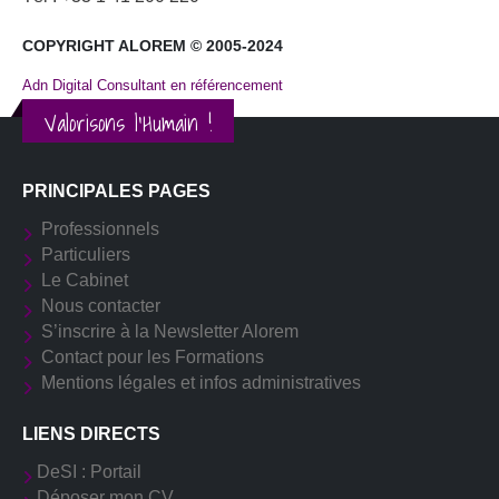
COPYRIGHT ALOREM © 2005-2024
Adn Digital Consultant en référencement
Valorisons l'Humain !
PRINCIPALES PAGES
Professionnels
Particuliers
Le Cabinet
Nous contacter
S’inscrire à la Newsletter Alorem
Contact pour les Formations
Mentions légales et infos administratives
LIENS DIRECTS
DeSI : Portail
Déposer mon CV