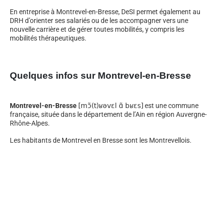
En entreprise à Montrevel-en-Bresse, DeSI permet également au
DRH d’orienter ses salariés ou de les accompagner vers une
nouvelle carrière et de gérer toutes mobilités, y compris les
mobilités thérapeutiques.
Quelques infos sur Montrevel-en-Bresse
Montrevel-en-Bresse
[mɔ̃(t)ʁəvɛl ɑ̃ bʁɛs]
est une commune
française, située dans le département de l’Ain en région Auvergne-
Rhône-Alpes.
Les habitants de Montrevel en Bresse sont les Montrevellois.