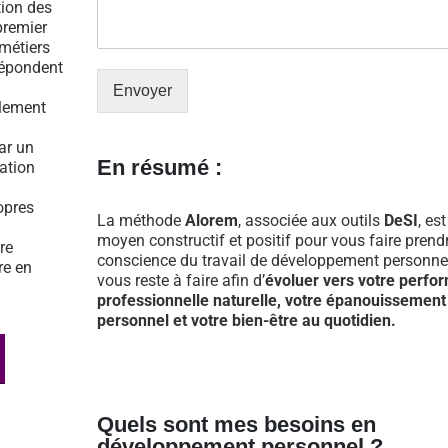
tion des
premier
 métiers
répondent
Envoyer
ulement
par un
En résumé :
tation
opres
La méthode
Alorem
, associée aux outils
DeSI
, es
moyen constructif et positif pour vous faire prend
re
conscience du travail de développement personnel
re en
vous reste à faire afin d’
évoluer vers votre perfo
professionnelle naturelle, votre épanouissement
personnel et votre bien-être au quotidien.
Quels sont mes besoins en
développement personnel ?