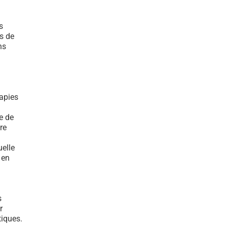
s
s de
ns
rapies
e de
re
elle
 en
s
r
tiques.