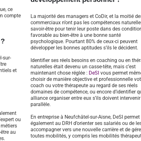
ue, ce
 en compte
La majorité des managers et CoDir, et la moitié de
commerciaux n’ont pas les compétences naturelle
savoir-être pour tenir leur poste dans des conditio
favorable au bien-être à une bonne santé
 ?
psychologique. Pourtant 80% de ceux-ci peuvent
développer les bonnes aptitudes s’ils le décident.
-sur-
Identifier ses réels besoins en coaching ou en thé
tre
naturelles était devenu un casse-tête, mais c’est
tiels et
maintenant chose réglée :
DeSI
vous permet mêm
choisir de manière objective et professionnelle vot
coach ou votre thérapeute au regard de ses réels
domaines de compétence, ou encore d’identifier qu
alliance organiser entre eux s’ils doivent intervenir
parallèle.
galement
En entreprise à Neufchâtel-sur-Aisne, DeSI permet
’expert ou
également au DRH d’orienter ses salariés ou de le
 métiers
accompagner vers une nouvelle carrière et de gére
-être au
toutes mobilités, y compris les mobilités thérapeu
es.