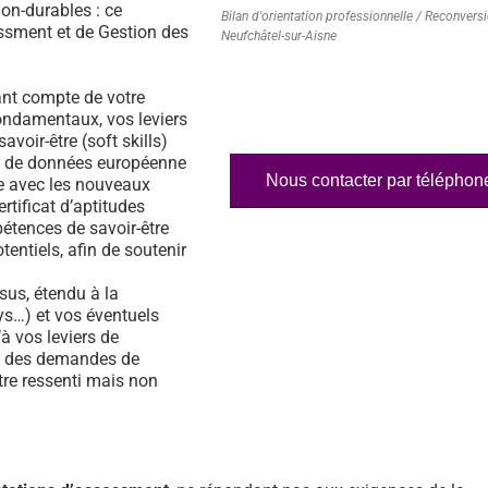
on-durables : ce
Bilan d'orientation professionnelle / Reconvers
essment et de Gestion des
Neufchâtel-sur-Aisne
nt compte de votre
fondamentaux, vos leviers
voir-être (soft skills)
ase de données européenne
Nous contacter par téléphon
e avec les nouveaux
rtificat d’aptitudes
étences de savoir-être
tentiels, afin de soutenir
us, étendu à la
s…) et vos éventuels
à vos leviers de
% des demandes de
tre ressenti mais non