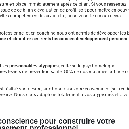
re en place immédiatement après ce bilan. Si vous ressentez l
ue de ce bilan d’évaluation de profil, soit pour mettre en oeuvr
velles compétences de savoir-être, nous vous ferons un devis
fessionnel et en coaching nous ont permis de développer les 
nne et identifier ses réels besoins en développement personne
t les
personnalités atypiques
, cette suite psychométrique
res leviers de prévention santé. 80% de nos maladies ont une or
st réalisé sur-mesure, aux horaires à votre convenance (sur rend
nférence. Nous nous adaptons totalement à vos atypismes et à vo
 conscience pour construire votre
ssement professionnel