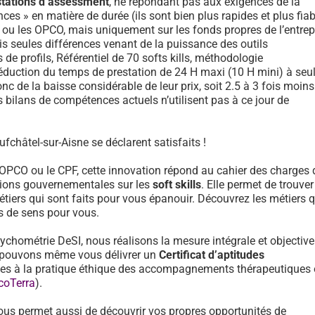
stations d’assessment
, ne répondant pas aux exigences de la
ces » en matière de durée (ils sont bien plus rapides et plus fiab
F ou les OPCO, mais uniquement sur les fonds propres de l’entrep
is seules différences venant de la puissance des outils
e profils, Référentiel de 70 softs kills, méthodologie
réduction du temps de prestation de 24 H maxi (10 H mini) à se
onc de la baisse considérable de leur prix, soit 2.5 à 3 fois moin
 bilans de compétences actuels n’utilisent pas à ce jour de
fchâtel-sur-Aisne se déclarent satisfaits !
 OPCO ou le CPF, cette innovation répond au cahier des charges 
ons gouvernementales sur les
soft skills
. Elle permet de trouver
tiers qui sont faits pour vous épanouir. Découvrez les métiers 
us de sens pour vous.
sychométrie DeSI, nous réalisons la mesure intégrale et objective
et pouvons même vous délivrer un
Certificat d’aptitudes
des à la pratique éthique des accompagnements thérapeutiques
coTerra
).
ous permet aussi de découvrir vos propres opportunités de