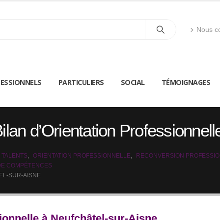
Nous co
ESSIONNELS
PARTICULIERS
SOCIAL
TÉMOIGNAGES
ilan d’Orientation Professionnel
 TALENTS
,
ORIENTATION PROFESSIONNELLE
,
RECONVERSION PROFESSI
 DE COMPÉTENCES
EL-SUR-AISNE
ionnelle à Neufchâtel-sur-Aisne