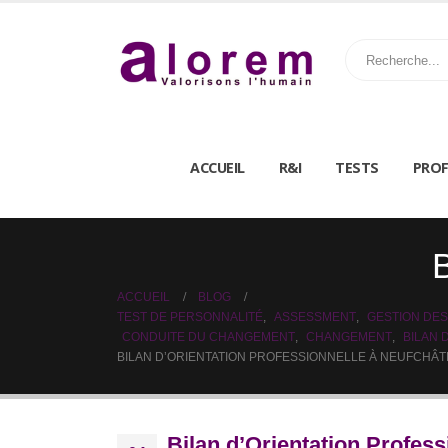
ACCUEIL
R&I
TESTS
PROF
B
ACCUEIL
BLOG
TEST DE PERSONNALITÉ
,
ASSESSMENT
,
GESTION DES
CONDUITE DU CHANGEMENT
,
CHANGEMENT
,
BILAN
BILAN D’ORIENTATION PROFESSIONNELLE À NEUFCHÂT
Bilan d’Orientation Profess