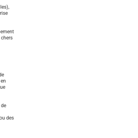
les),
rise
ulement
s chers
de
 en
que
 de
 ou des