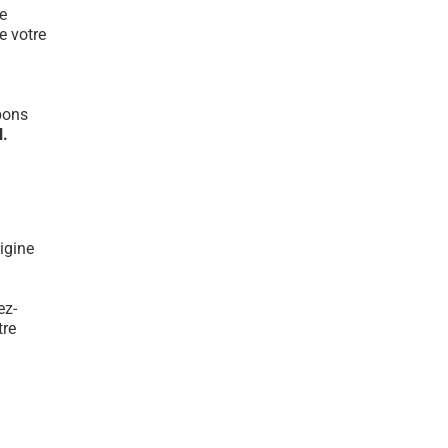
e
e votre
bons
l.
igine
ez-
tre