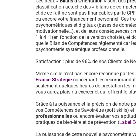
Ces deux «
Bilans d’Orientation
» sont des
pre
classification actuelle des « bilans de compéten
et de ce fait ne sont pas finançables par le CP
ou encore votre financement personnel. Ces tro
psychométriques et digitaux (bases de données d
motivationnelle…), et de leurs conséquences : 
1 à 4 H (en fonction de la version choisie), et d
que le Bilan de Compétences réglementé car les
psychométrie systémique professionnelle.
Satisfaction : plus de 96% de nos Clients de Neu
Même si elle n’est pas encore reconnue par les
France Stratégie
concernant les recommandati
seulement quelques heures de prestation les mé
vous aurez plaisir à exercer et qui offrent le pl
Grâce à la puissance et la précision de notre p
vos Compétences de Savoir-être (soft skills) 
professionnelles
ou encore évaluer vos aptitu
pratiques de bien-être et de prévention (
Label E
La puissance de cette nouvelle psychométrie v