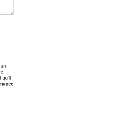
t un
re
 qu’il
rmance