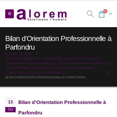
0
Bilan d’Orientation Professionnelle à
Parfondru
ACCUEIL
BLOG
TEST DE PERSONNALITÉ
,
ASSESSMENT
,
GESTION DES TALENTS
,
ORIENTATION PROFESSIONNELLE
,
RECONVERSION PROFESSIONNELLE
,
DEVELOPPEMENT PERSONNEL
,
CONDUITE DU CHANGEMENT
,
CHANGEMENT
,
BILAN DE COMPÉTENCES
BILAN D’ORIENTATION PROFESSIONNELLE À PARFONDRU
Bilan d’Orientation Professionnelle à
13
Oct
Parfondru