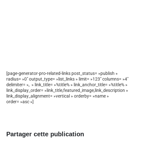
[page-generator-pro-related-links post_status= »publish »
radius= »0″ output_type= »list_links » limit= »123″ columns= »4″
delimiter= », » link_title= »%title% » link_anchor_title= »%title% »
link_display_order= »link_title,featured_image,link_description »
link_display_alignment= »vertical » orderby= »name »
order= »asc »]
Partager cette publication