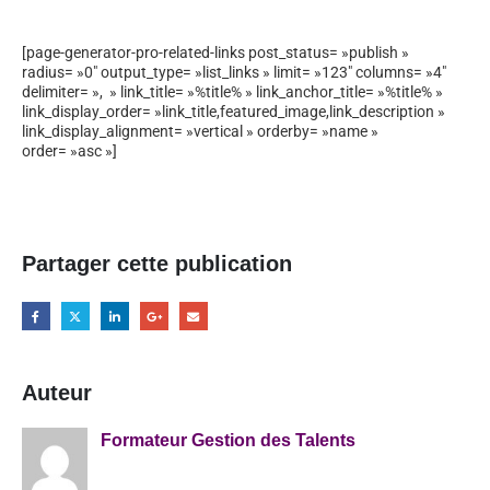
[page-generator-pro-related-links post_status= »publish »
radius= »0″ output_type= »list_links » limit= »123″ columns= »4″
delimiter= », » link_title= »%title% » link_anchor_title= »%title% »
link_display_order= »link_title,featured_image,link_description »
link_display_alignment= »vertical » orderby= »name »
order= »asc »]
Partager cette publication
Auteur
Formateur Gestion des Talents