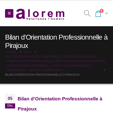
0
Bilan d’Orientation Professionnelle à
Pirajoux
ACCUEIL
BLOG
TEST DE PERSONNALITÉ
,
ASSESSMENT
,
GESTION DES TALENTS
,
ORIENTATION PROFESSIONNELLE
,
RECONVERSION PROFESSIONNELLE
,
DEVELOPPEMENT PERSONNEL
,
CONDUITE DU CHANGEMENT
,
CHANGEMENT
,
BILAN DE COMPÉTENCES
BILAN D’ORIENTATION PROFESSIONNELLE À PIRAJOUX
Bilan d’Orientation Professionnelle à
05
Déc
Pirajoux