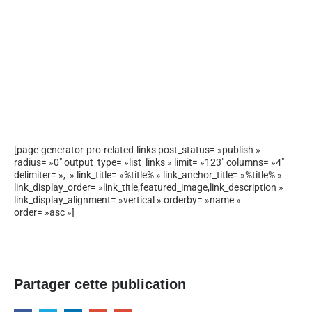
[page-generator-pro-related-links post_status= »publish »
radius= »0″ output_type= »list_links » limit= »123″ columns= »4″
delimiter= », » link_title= »%title% » link_anchor_title= »%title% »
link_display_order= »link_title,featured_image,link_description »
link_display_alignment= »vertical » orderby= »name »
order= »asc »]
Partager cette publication