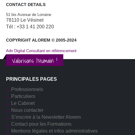
CONTACT DETAILS
51 bis Avenue de Lorraine
78110 Le Vésinet
Tél : +33 1 41 200 220
COPYRIGHT ALOREM © 2005-2024
Adn Digital Consultant en référencement
Valorisons l'Humain !
PRINCIPALES PAGES
Professionnels
Particuliers
Le Cabinet
Nous contacter
S’inscrire à la Newsletter Alorem
Contact pour les Formations
Mentions légales et infos administratives