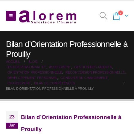
0
Bilan d’Orientation Professionnelle à
Prouilly
ACCUEIL
BLOG
TEST DE PERSONNALITÉ
,
ASSESSMENT
,
GESTION DES TALENTS
,
ORIENTATION PROFESSIONNELLE
,
RECONVERSION PROFESSIONNELLE
,
DEVELOPPEMENT PERSONNEL
,
CONDUITE DU CHANGEMENT
,
CHANGEMENT
,
BILAN DE COMPÉTENCES
BILAN D’ORIENTATION PROFESSIONNELLE À PROUILLY
Bilan d’Orientation Professionnelle à
23
Jan
Prouilly