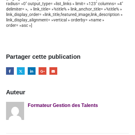
radius= »0″ output_type= »list_links » limit= »123″ columns= »4″
delimiter= », » link_title= »%title% » link_anchor_title= »%title% »
link_display_order= »link_title,featured_image,link_description »
link_display_alignment= »vertical » orderby= »name »
order= »asc »]
Partager cette publication
Auteur
Formateur Gestion des Talents