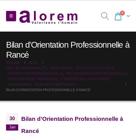
0
Bilan d’Orientation Professionnelle à
Rancé
ACCUEIL
BLOG
TEST DE PERSONNALITÉ
,
ASSESSMENT
,
GESTION DES TALENTS
,
ORIENTATION PROFESSIONNELLE
,
RECONVERSION PROFESSIONNELLE
,
DEVELOPPEMENT PERSONNEL
,
CONDUITE DU CHANGEMENT
,
CHANGEMENT
,
BILAN DE COMPÉTENCES
BILAN D’ORIENTATION PROFESSIONNELLE À RANCÉ
Bilan d’Orientation Professionnelle à
30
Jan
Rancé