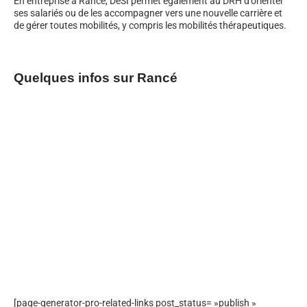
En entreprise à Rancé, DeSI permet également au DRH d’orienter
ses salariés ou de les accompagner vers une nouvelle carrière et
de gérer toutes mobilités, y compris les mobilités thérapeutiques.
Quelques infos sur Rancé
[page-generator-pro-related-links post_status= »publish »