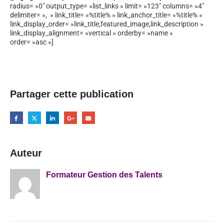
radius= »0″ output_type= »list_links » limit= »123″ columns= »4″
delimiter= », » link_title= »%title% » link_anchor_title= »%title% »
link_display_order= »link_title,featured_image,link_description »
link_display_alignment= »vertical » orderby= »name »
order= »asc »]
Partager cette publication
Auteur
Formateur Gestion des Talents