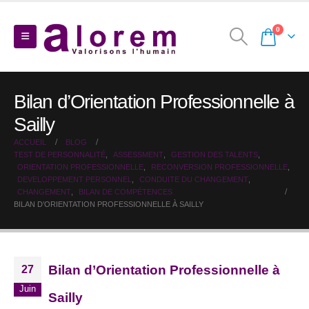
0
Bilan d’Orientation Professionnelle à
Sailly
ACCUEIL
BLOG
TEST DE PERSONNALITÉ
,
ASSESSMENT
,
GESTION DES TALENTS
,
ORIENTATION PROFESSIONNELLE
,
RECONVERSION PROFESSIONNELLE
,
DEVELOPPEMENT PERSONNEL
,
CONDUITE DU CHANGEMENT
,
CHANGEMENT
,
BILAN DE COMPÉTENCES
BILAN D’ORIENTATION PROFESSIONNELLE À SAILLY
Bilan d’Orientation Professionnelle à
27
Juin
Sailly