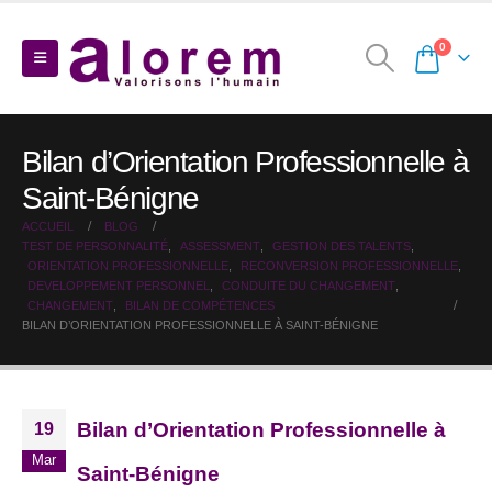
0
Bilan d’Orientation Professionnelle à
Saint-Bénigne
ACCUEIL
BLOG
TEST DE PERSONNALITÉ
,
ASSESSMENT
,
GESTION DES TALENTS
,
ORIENTATION PROFESSIONNELLE
,
RECONVERSION PROFESSIONNELLE
,
DEVELOPPEMENT PERSONNEL
,
CONDUITE DU CHANGEMENT
,
CHANGEMENT
,
BILAN DE COMPÉTENCES
BILAN D’ORIENTATION PROFESSIONNELLE À SAINT-BÉNIGNE
Bilan d’Orientation Professionnelle à
19
Mar
Saint-Bénigne