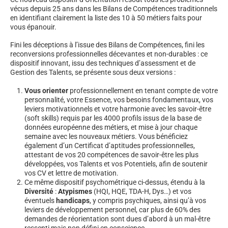
vécus depuis 25 ans dans les Bilans de Compétences traditionnels
en identifiant clairement la liste des 10 à 50 métiers faits pour
vous épanouir.
Fini les déceptions à l’issue des Bilans de Compétences, fini les
reconversions professionnelles décevantes et non-durables : ce
dispositif innovant, issu des techniques d’assessment et de
Gestion des Talents, se présente sous deux versions :
Vous orienter
professionnellement en tenant compte de votre
personnalité, votre Essence, vos besoins fondamentaux, vos
leviers motivationnels et votre harmonie avec les savoir-être
(soft skills) requis par les 4000 profils issus de la base de
données européenne des métiers, et mise à jour chaque
semaine avec les nouveaux métiers. Vous bénéficiez
également d’un Certificat d’aptitudes professionnelles,
attestant de vos 20 compétences de savoir-être les plus
développées, vos Talents et vos Potentiels, afin de soutenir
vos CV et lettre de motivation.
Ce même dispositif psychométrique ci-dessus, étendu à la
Diversité
:
Atypismes
(HQI, HQE, TDA-H, Dys…) et vos
éventuels
handicaps
, y compris psychiques, ainsi qu’à vos
leviers de développement personnel, car plus de 60% des
demandes de réorientation sont dues d’abord à un mal-être
ressenti mais non défini en conscience.