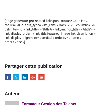
[page-generator-pro-related-links post_status= »publish »
radius= »0″ output_type= »list_links » limit= »123″ columns= »4″
delimiter= », » link_title= »%title% » link_anchor_title= »%title% »
link_display_order= »link_title,featured_image,link_description »
link_display_alignment= »vertical » orderby= »name »
order= »asc »]
Partager cette publication
Auteur
Formateur Gestion des Talents