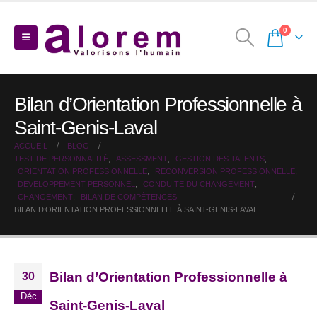
0
Bilan d’Orientation Professionnelle à
Saint-Genis-Laval
ACCUEIL
BLOG
TEST DE PERSONNALITÉ
,
ASSESSMENT
,
GESTION DES TALENTS
,
ORIENTATION PROFESSIONNELLE
,
RECONVERSION PROFESSIONNELLE
,
DEVELOPPEMENT PERSONNEL
,
CONDUITE DU CHANGEMENT
,
CHANGEMENT
,
BILAN DE COMPÉTENCES
BILAN D’ORIENTATION PROFESSIONNELLE À SAINT-GENIS-LAVAL
Bilan d’Orientation Professionnelle à
30
Déc
Saint-Genis-Laval