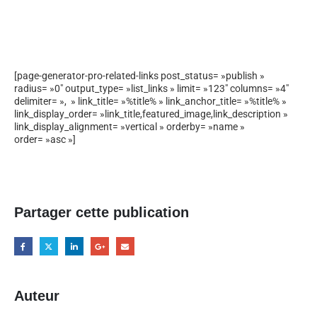
[page-generator-pro-related-links post_status= »publish »
radius= »0″ output_type= »list_links » limit= »123″ columns= »4″
delimiter= », » link_title= »%title% » link_anchor_title= »%title% »
link_display_order= »link_title,featured_image,link_description »
link_display_alignment= »vertical » orderby= »name »
order= »asc »]
Partager cette publication
Auteur