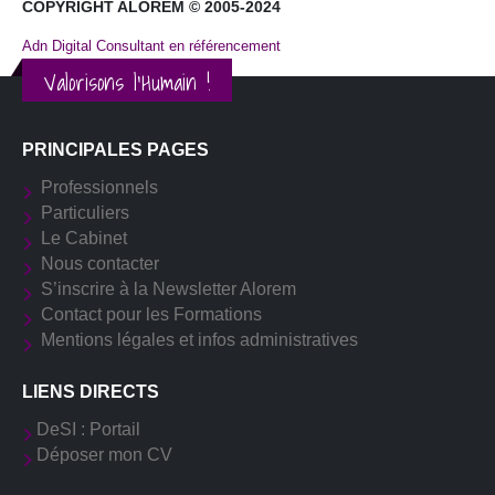
COPYRIGHT ALOREM © 2005-2024
Adn Digital Consultant en référencement
Valorisons l'Humain !
PRINCIPALES PAGES
Professionnels
Particuliers
Le Cabinet
Nous contacter
S’inscrire à la Newsletter Alorem
Contact pour les Formations
Mentions légales et infos administratives
LIENS DIRECTS
DeSI : Portail
Déposer mon CV