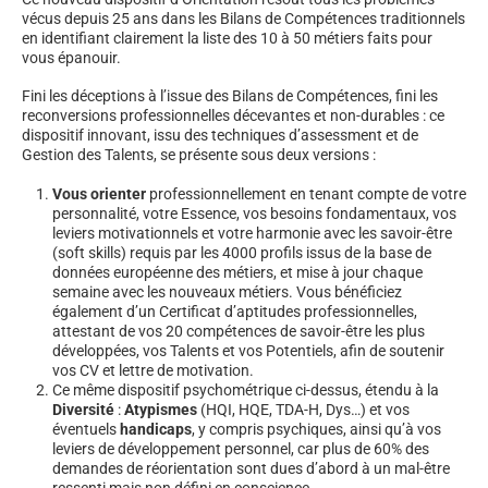
vécus depuis 25 ans dans les Bilans de Compétences traditionnels
en identifiant clairement la liste des 10 à 50 métiers faits pour
vous épanouir.
Fini les déceptions à l’issue des Bilans de Compétences, fini les
reconversions professionnelles décevantes et non-durables : ce
dispositif innovant, issu des techniques d’assessment et de
Gestion des Talents, se présente sous deux versions :
Vous orienter
professionnellement en tenant compte de votre
personnalité, votre Essence, vos besoins fondamentaux, vos
leviers motivationnels et votre harmonie avec les savoir-être
(soft skills) requis par les 4000 profils issus de la base de
données européenne des métiers, et mise à jour chaque
semaine avec les nouveaux métiers. Vous bénéficiez
également d’un Certificat d’aptitudes professionnelles,
attestant de vos 20 compétences de savoir-être les plus
développées, vos Talents et vos Potentiels, afin de soutenir
vos CV et lettre de motivation.
Ce même dispositif psychométrique ci-dessus, étendu à la
Diversité
:
Atypismes
(HQI, HQE, TDA-H, Dys…) et vos
éventuels
handicaps
, y compris psychiques, ainsi qu’à vos
leviers de développement personnel, car plus de 60% des
demandes de réorientation sont dues d’abord à un mal-être
ressenti mais non défini en conscience.