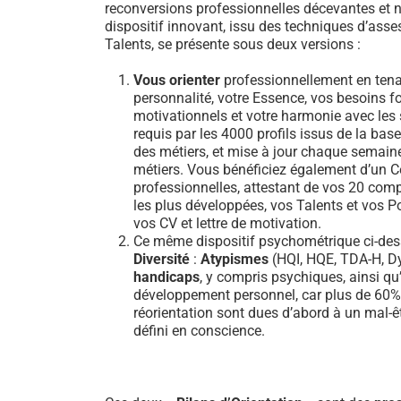
reconversions professionnelles décevantes et n
dispositif innovant, issu des techniques d’ass
Talents, se présente sous deux versions :
Vous orienter
professionnellement en tena
personnalité, votre Essence, vos besoins 
motivationnels et votre harmonie avec les sa
requis par les 4000 profils issus de la b
des métiers, et mise à jour chaque semain
métiers. Vous bénéficiez également d’un Ce
professionnelles, attestant de vos 20 comp
les plus développées, vos Talents et vos Po
vos CV et lettre de motivation.
Ce même dispositif psychométrique ci-dess
Diversité
:
Atypismes
(HQI, HQE, TDA-H, Dy
handicaps
, y compris psychiques, ainsi qu’
développement personnel, car plus de 60
réorientation sont dues d’abord à un mal-ê
défini en conscience.