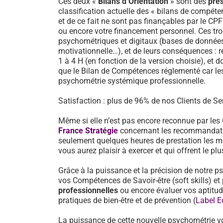
Ces deux «
Bilans d’Orientation
» sont des
pre
classification actuelle des « bilans de compéten
et de ce fait ne sont pas finançables par le CP
ou encore votre financement personnel. Ces tro
psychométriques et digitaux (bases de données d
motivationnelle…), et de leurs conséquences : 
1 à 4 H (en fonction de la version choisie), et d
que le Bilan de Compétences réglementé car les
psychométrie systémique professionnelle.
Satisfaction : plus de 96% de nos Clients de Ser
Même si elle n’est pas encore reconnue par les
France Stratégie
concernant les recommandati
seulement quelques heures de prestation les mé
vous aurez plaisir à exercer et qui offrent le pl
Grâce à la puissance et la précision de notre p
vos Compétences de Savoir-être (soft skills) 
professionnelles
ou encore évaluer vos aptitu
pratiques de bien-être et de prévention (
Label E
La puissance de cette nouvelle psychométrie v