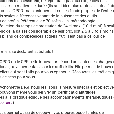
stations d’assessment
, ne répondant pas aux exigences de la
ces » en matière de durée (ils sont bien plus rapides et plus fiab
F ou les OPCO, mais uniquement sur les fonds propres de l’entrep
is seules différences venant de la puissance des outils
e profils, Référentiel de 70 softs kills, méthodologie
réduction du temps de prestation de 24 H maxi (10 H mini) à se
onc de la baisse considérable de leur prix, soit 2.5 à 3 fois moin
 bilans de compétences actuels n’utilisent pas à ce jour de
miers se déclarent satisfaits !
 OPCO ou le CPF, cette innovation répond au cahier des charges 
ons gouvernementales sur les
soft skills
. Elle permet de trouver
tiers qui sont faits pour vous épanouir. Découvrez les métiers 
us de sens pour vous.
sychométrie DeSI, nous réalisons la mesure intégrale et objective
et pouvons même vous délivrer un
Certificat d’aptitudes
des à la pratique éthique des accompagnements thérapeutiques
coTerra
).
ous permet aussi de découvrir vos propres opportunités de