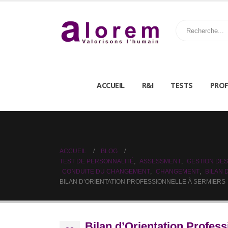
ACCUEIL
R&I
TESTS
PROF
ACCUEIL
BLOG
TEST DE PERSONNALITÉ
,
ASSESSMENT
,
GESTION DES
CONDUITE DU CHANGEMENT
,
CHANGEMENT
,
BILAN
BILAN D’ORIENTATION PROFESSIONNELLE À SERMIERS
Bilan d’Orientation Profes