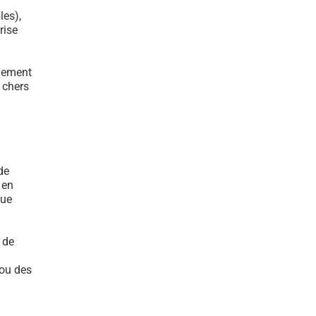
les),
rise
ulement
s chers
de
 en
que
 de
 ou des