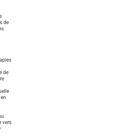
s
s de
ns
rapies
e de
re
elle
 en
au
r vers
y