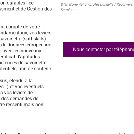
on-durables : ce
Bilan d'orientation professionnelle / Reconvers
essment et de Gestion des
Sermiers
nt compte de votre
fondamentaux, vos leviers
voir-être (soft skills)
ase de données européenne
Nous contacter par téléphon
e avec les nouveaux
rtificat d’aptitudes
étences de savoir-être
tentiels, afin de soutenir
us, étendu à la
s…) et vos éventuels
à vos leviers de
% des demandes de
tre ressenti mais non