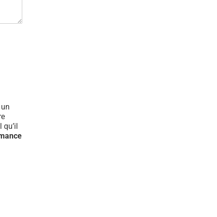
t un
re
 qu’il
rmance