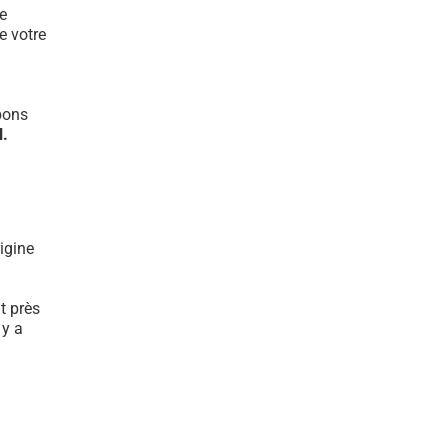
e
e votre
bons
l.
igine
t près
 y a