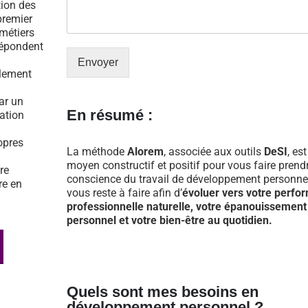
tion des
premier
 métiers
répondent
Envoyer
ulement
par un
En résumé :
tation
opres
La méthode
Alorem
, associée aux outils
DeSI
, es
moyen constructif et positif pour vous faire prend
re
conscience du travail de développement personnel
re en
vous reste à faire afin d’
évoluer vers votre perfo
professionnelle naturelle, votre épanouissement
personnel et votre bien-être au quotidien.
Quels sont mes besoins en
développement personnel ?