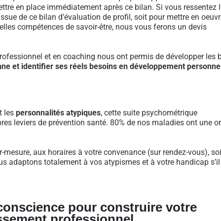
re en place immédiatement après ce bilan. Si vous ressentez l
ue de ce bilan d’évaluation de profil, soit pour mettre en oeuvr
velles compétences de savoir-être, nous vous ferons un devis
fessionnel et en coaching nous ont permis de développer les 
nne et identifier ses réels besoins en développement personne
t les
personnalités atypiques
, cette suite psychométrique
res leviers de prévention santé. 80% de nos maladies ont une or
r-mesure, aux horaires à votre convenance (sur rendez-vous), soi
us adaptons totalement à vos atypismes et à votre handicap s’il
 conscience pour construire votre
ssement professionnel