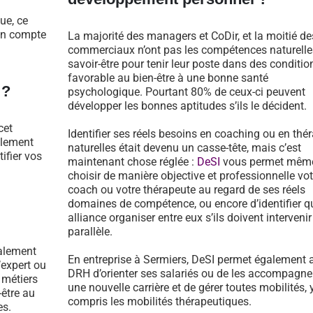
ue, ce
 en compte
La majorité des managers et CoDir, et la moitié de
commerciaux n’ont pas les compétences naturelle
savoir-être pour tenir leur poste dans des conditio
favorable au bien-être à une bonne santé
 ?
psychologique. Pourtant 80% de ceux-ci peuvent
développer les bonnes aptitudes s’ils le décident.
cet
Identifier ses réels besoins en coaching ou en thé
llement
naturelles était devenu un casse-tête, mais c’est
tifier vos
maintenant chose réglée :
DeSI
vous permet mêm
choisir de manière objective et professionnelle vot
coach ou votre thérapeute au regard de ses réels
domaines de compétence, ou encore d’identifier qu
alliance organiser entre eux s’ils doivent intervenir
parallèle.
galement
En entreprise à Sermiers, DeSI permet également 
’expert ou
DRH d’orienter ses salariés ou de les accompagne
 métiers
une nouvelle carrière et de gérer toutes mobilités, 
-être au
compris les mobilités thérapeutiques.
es.